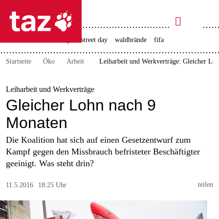

taz zahl ich
rente
ceuta
christopher street day
waldbrände
fifa

taz zahl ich
Startseite
Öko
Arbeit
Leiharbeit und Werkverträge: Gleicher Lo
taz zahl ich
themen
Leiharbeit und Werkverträge
Gleicher Lohn nach 9
politik
Monaten
öko
Die Koalition hat sich auf einen Gesetzentwurf zum
Kampf gegen den Missbrauch befristeter Beschäftigter
gesellschaft
geeinigt. Was steht drin?
kultur
teilen
11.5.2016
18:25 Uhr
sport