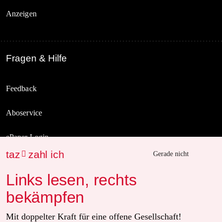
Anzeigen
Fragen & Hilfe
Feedback
Aboservice
ePaper Login
taz
zahl ich

Gerade nicht
Downloads für Abonnierende
Links lesen, rechts
bekämpfen
© 2026 taz Verlags und Vertriebs GmbH
Mit doppelter Kraft für eine offene Gesellschaft!
Alle Rechte vorbehalten. Bei rechtlichen Fragen oder für Genehmigungen