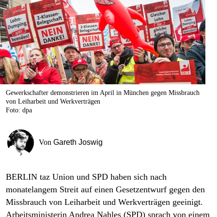
berlin
nord
wahrheit
verlag
verlag
Gewerkschafter demonstrieren im April in München gegen Missbrauch
von Leiharbeit und Werkverträgen
veranstaltungen
Foto: dpa
shop
fragen & hilfe
Von
Gareth Joswig
unterstützen
BERLIN
taz
Union und SPD haben sich nach
abo
monatelangem Streit auf einen Gesetzentwurf gegen den
genossenschaft
Missbrauch von Leiharbeit und Werkverträgen geeinigt.
Arbeitsministerin Andrea Nahles (SPD) sprach von einem