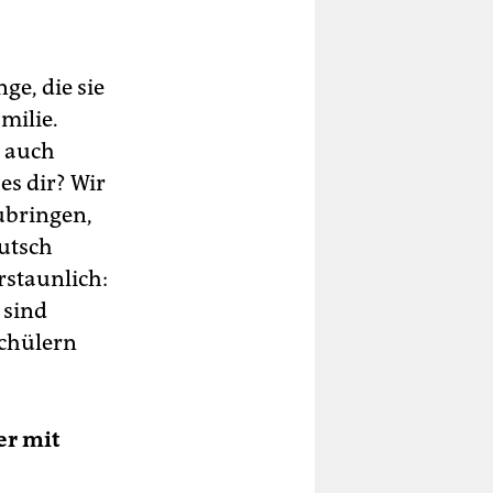
ge, die sie
milie.
r auch
es dir? Wir
ubringen,
eutsch
rstaunlich:
 sind
schülern
er mit