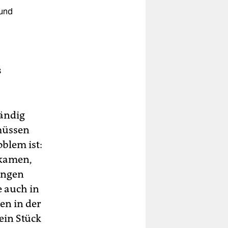
 und
s
tändig
müssen
oblem ist:
 kamen,
tungen
 auch in
en in der
ein Stück