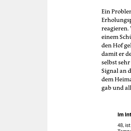
Ein Proble
Erholungsp
reagieren.
einem Schü
den Hof ge
damit er d
selbst seh
Signal an d
dem Heimat
gab und al
Im In
48, is