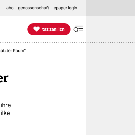
abo
genossenschaft
epaper login

taz zahl ich
taz zahl ich
chützter Raum“
er
ihre
ilke