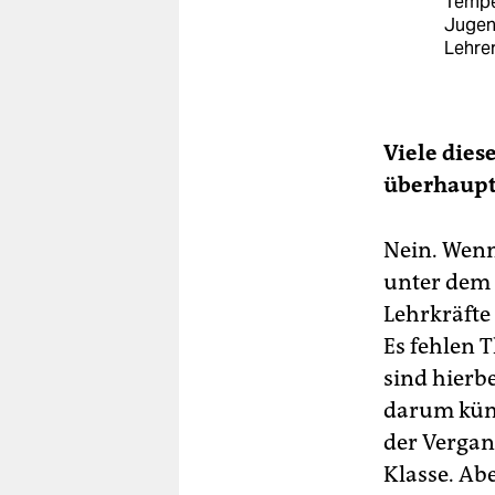
Tempel
Jugen
Lehre
Viele dies
überhaupt
Nein. Wenn
unter dem 
Lehrkräfte 
Es fehlen T
sind hierbe
darum kümm
der Vergan
Klasse. Ab