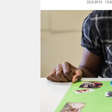
berlin
23.9.2015
13:5
nord
wahrheit
verlag
verlag
veranstaltungen
shop
fragen & hilfe
unterstützen
abo
genossenschaft