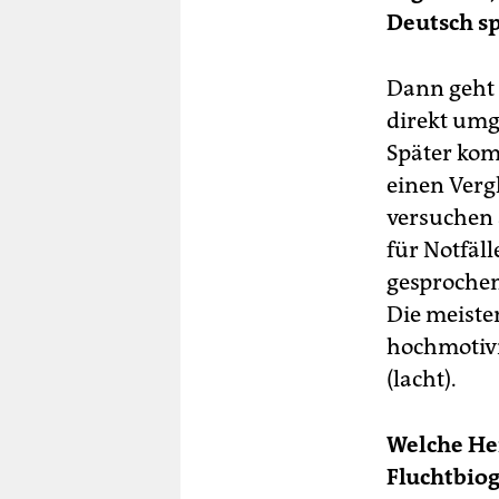
Deutsch s
Dann geht 
direkt umg
Später kom
einen Verg
versuchen 
für Notfäl
gesprochen
Die meiste
hochmotivi
(lacht).
Welche He
Fluchtbiog