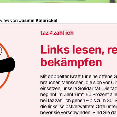
rview von
Jasmin Kalarickal
taz
zahl ich

 Donath, Sie unterrichten Willkommensklassen 
Links lesen, r
th:
Ach, dieses Wort ...
bekämpfen
sie daran?
Mit doppelter Kraft für eine offene G
brauchen Menschen, die sich vor O
zt ein offizieller Begriff, dem beuge ich mich. Abe
einsetzen, unsere Solidarität. Die ta
beginnt im Zentrum“. 50 Prozent a
d alle Kinder willkommen, ganz egal welches Päck
bei taz zahl ich gehen – bis zum 30
 finde den Begriff ein Stück weit ausgrenzend. Ic
die linke, selbstverwaltete Orte unte
Migranten, die sich dadurch stigmatisiert fühlen.
bevor sie verschwinden. Sind Sie da