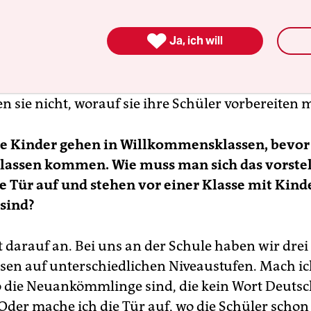
nsein“ bezieht sich doch auf das gesamte Schulk
ne Willkommensklasse. Aber da fängt es an: Weil 

Ja, ich will
den neue Kollegen eingestellt, die nur in diesen 
en, viele auch ohne Lehrausbildung. Ich möchte 
r haben, die ebenso gut sind und den Regelbetrie
n sie nicht, worauf sie ihre Schüler vorbereiten 
e Kinder gehen in Willkommensklassen, bevor 
lassen kommen. Wie muss man sich das vorstel
 Tür auf und stehen vor einer Klasse mit Kinde
 sind?
darauf an. Bei uns an der Schule haben wir drei
sen auf unterschiedlichen Niveaustufen. Mach ic
o die Neuankömmlinge sind, die kein Wort Deuts
Oder mache ich die Tür auf, wo die Schüler schon