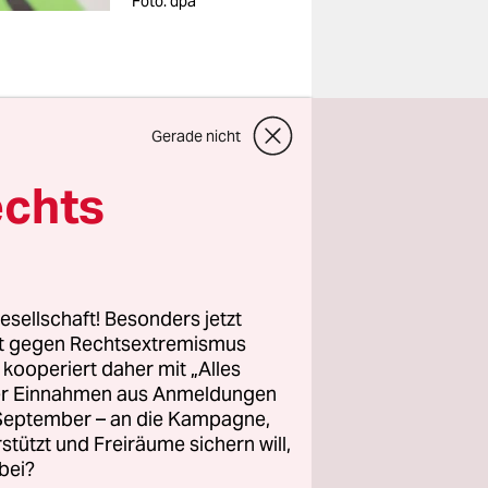
Foto: dpa
Gerade nicht
…
echts
esellschaft! Besonders jetzt
rt gegen Rechtsextremismus
r an unserer
z kooperiert daher mit „Alles
ller Einnahmen aus Anmeldungen
chen sie
. September – an die Kampagne,
h kenne
rstützt und Freiräume sichern will,
bei?