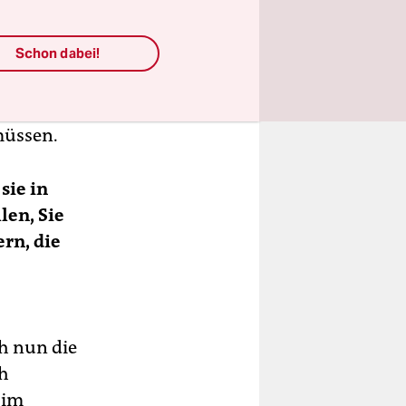
lima, nicht
Lehrkräfte
Schon dabei!
Klassen
aber auch
b kennen.
müssen.
sie in
len, Sie
rn, die
h nun die
ch
 im