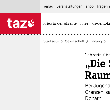
hautnavigation anspringen
hauptinhalt anspringen
footer anspringen
verlag
veranstaltungen
shop
fragen &
krieg in der ukraine
hitze
us-demokr

taz zahl ich
taz zahl ich
Startseite
Gesellschaft
Bildung
themen
politik
Lehrerin üb
„Die 
öko
Rau
gesellschaft
Bei Jugend
kultur
Grenzen, sa
Donath.
sport