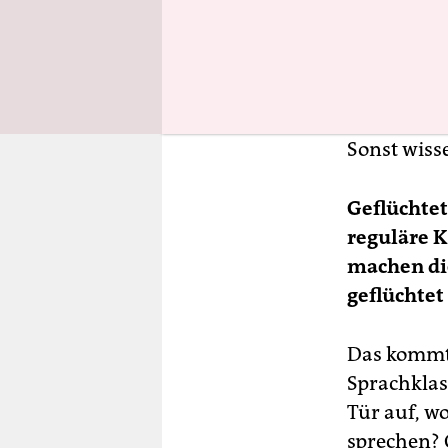
„Willkomme
nur auf ei
fehlen, wer
unterricht
dort Lehre
Sonst wisse
Geflüchtet
reguläre K
machen die
geflüchtet
Das kommt 
Sprachklas
Tür auf, w
sprechen? 