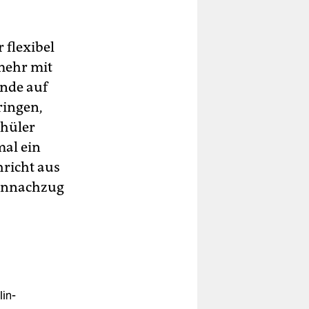
 flexibel
mehr mit
unde auf
ringen,
chüler
mal ein
hricht aus
iennachzug
lin-