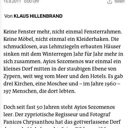
berlin
15.9.2011
0:00 Uhr
teilen
nord
Von
KLAUS HILLENBRAND
wahrheit
Keine Fenster mehr, nicht einmal Fensterrahmen.
verlag
Keine Möbel, nicht einmal ein Kleiderhaken. Die
schmucklosen, aus Lehmziegeln erbauten Häuser
verlag
sinken mit dem Winterregen Jahr für Jahr mehr in
sich zusammen. Ayios Sozomenos war einmal ein
veranstaltungen
kleines Dorf mitten in der staubigen Ebene von
shop
Zypern, weit weg vom Meer und den Hotels. Es gab
drei Kirchen, eine Moschee und – im Jahre 1960 –
fragen & hilfe
197 Menschen, die dort lebten.
unterstützen
abo
Doch seit fast 50 Jahren steht Ayios Sozomenos
leer. Der zypriotische Regisseur und Fotograf
genossenschaft
Panicos Chrysanthou hat das gottverlassene Dorf