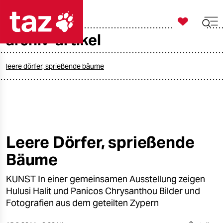

taz zahl ich
archiv-artikel

taz zahl ich
taz zahl ich
leere dörfer, sprießende bäume
themen
politik
öko
Leere Dörfer, sprießende
Bäume
gesellschaft
KUNST In einer gemeinsamen Ausstellung zeigen
kultur
Hulusi Halit und Panicos Chrysanthou Bilder und
sport
Fotografien aus dem geteilten Zypern