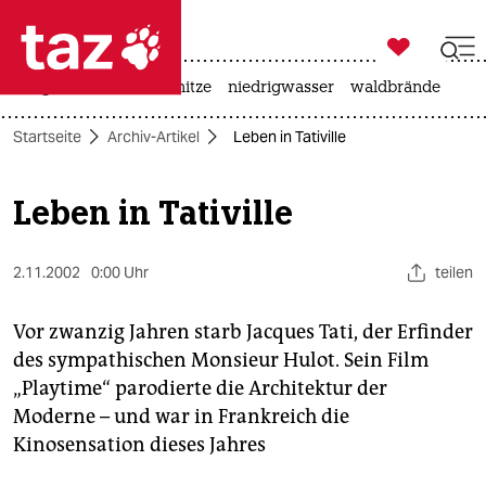

taz zahl ich
krieg in der ukraine
hitze
niedrigwasser
waldbrände

taz zahl ich
Startseite
Archiv-Artikel
Leben in Tativille
taz zahl ich
themen
Leben in Tativille
politik
2.11.2002
0:00 Uhr
teilen
öko
Vor zwanzig Jahren starb Jacques Tati, der Erfinder
gesellschaft
des sympathischen Monsieur Hulot. Sein Film
„Playtime“ parodierte die Architektur der
kultur
Moderne – und war in Frankreich die
sport
Kinosensation dieses Jahres