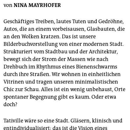
berlin
von
NINA MAYRHOFER
nord
Geschäftiges Treiben, lautes Tuten und Gedröhne,
wahrheit
Autos, die an einem vorbeisausen, Glasbauten, die
an den Wolken kratzen. Das ist unsere
verlag
Bilderbuchvorstellung von einer modernen Stadt.
verlag
Strukturiert vom Stadtbau und der Architektur,
bewegt sich der Strom der Massen wie nach
veranstaltungen
Drehbuch im Rhythmus eines Bienenschwarms
shop
durch ihre Straßen. Wir wohnen in einheitlichen
Vitrinen und tragen unseren minimalistischen
fragen & hilfe
Chic zur Schau. Alles ist ein wenig unbehaust, Orte
unterstützen
spontaner Begegnung gibt es kaum. Oder etwa
doch?
abo
genossenschaft
Tativille wäre so eine Stadt. Gläsern, klinisch und
entindividualisiert: das ist die Vision eines