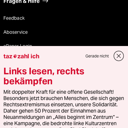
Fragen & Hilfe
Feedback
Aboservice
ePaper Login
taz
zahl ich
Gerade nicht

Downloads für Abonnierende
Links lesen, rechts
bekämpfen
© 2026 taz Verlags und Vertriebs GmbH
Mit doppelter Kraft für eine offene Gesellschaft!
Alle Rechte vorbehalten. Bei rechtlichen Fragen oder für Genehmigungen
wenden Sie sich bitte an
lizenzen@taz.de
Besonders jetzt brauchen Menschen, die sich gegen
Rechtsextremismus einsetzen, unsere Solidarität.
Daher gehen 50 Prozent der Einnahmen aus
Feedback
Redaktionsstatut
Kommune-Richtlinien
KI-
Neuanmeldungen an „Alles beginnt im Zentrum“ –
eine Kampagne, die bedrohte linke Kulturzentren
Leitlinie
Informant
Datenschutz
Impressum
AGB