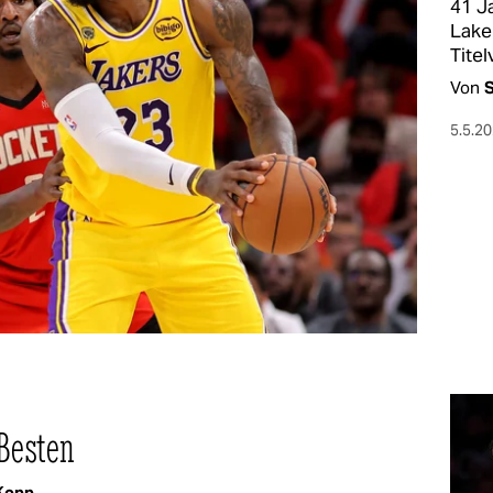
41 J
Lake
Tite
Von
S
5.5.2
Besten
Kopp