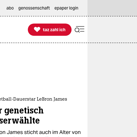
abo
genossenschaft
epaper login

taz zahl ich
taz zahl ich
etball-Dauerstar LeBron James
r genetisch
serwählte
on James sticht auch im Alter von