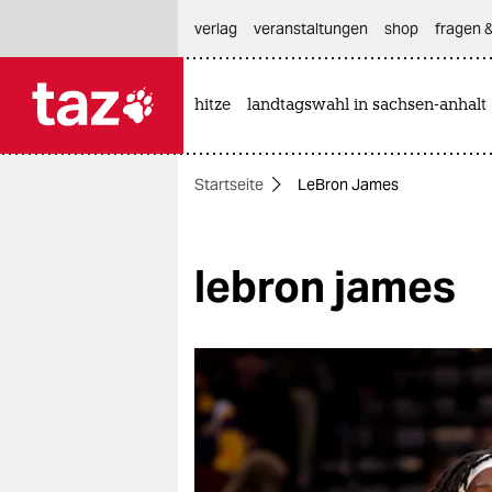
hautnavigation anspringen
hauptinhalt anspringen
footer anspringen
verlag
veranstaltungen
shop
fragen &
hitze
landtagswahl in sachsen-anhalt

taz zahl ich
taz zahl ich
Startseite
LeBron James
themen
politik
lebron james
öko
gesellschaft
kultur
sport