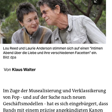
berlin
nord
wahrheit
verlag
verlag
Lou Reed und Laurie Anderson stimmen sich auf einen "intimen
Abend über die Liebe und ihre verschiedenen Facetten" ein.
veranstaltungen
Bild: dpa
shop
Von
Klaus Walter
fragen & hilfe
unterstützen
Im Zuge der Musealisierung und Verklassikerung
abo
von Pop - und auf der Suche nach neuen
genossenschaft
Geschäftsmodellen - hat es sich eingebürgert, dass
Bands mit einem präzise angekündigten Kanon