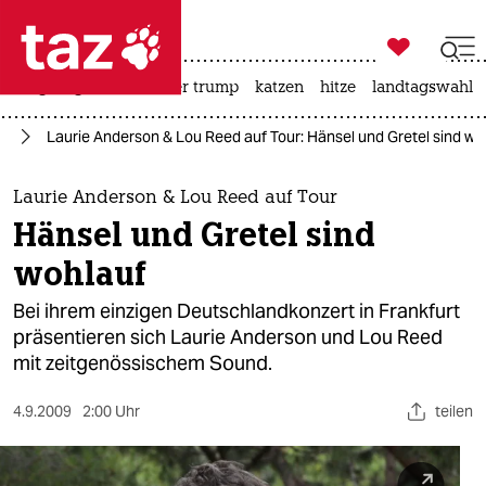

taz zahl ich
bergsteigen
usa unter trump
katzen
hitze
landtagswahl i

taz zahl ich
ik
Laurie Anderson & Lou Reed auf Tour: Hänsel und Gretel sind wo
taz zahl ich
themen
Laurie Anderson & Lou Reed auf Tour
Hänsel und Gretel sind
politik
wohlauf
öko
Bei ihrem einzigen Deutschlandkonzert in Frankfurt
präsentieren sich Laurie Anderson und Lou Reed
gesellschaft
mit zeitgenössischem Sound.
kultur
4.9.2009
2:00 Uhr
teilen
sport