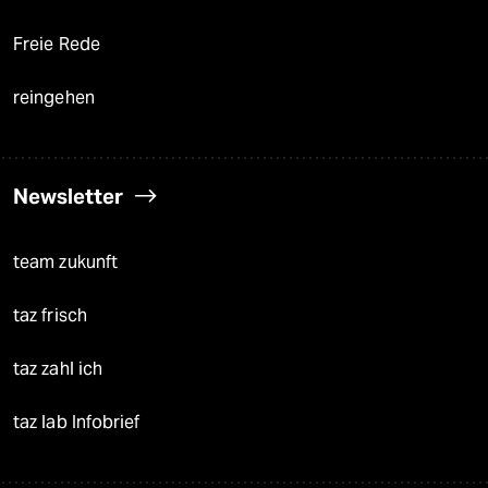
Freie Rede
reingehen
Newsletter
team zukunft
taz frisch
taz zahl ich
taz lab Infobrief