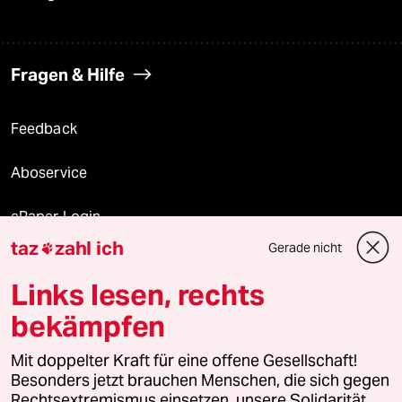
Fragen & Hilfe
Feedback
Aboservice
ePaper Login
taz
zahl ich
Gerade nicht

Downloads für Abonnierende
Links lesen, rechts
bekämpfen
© 2026 taz Verlags und Vertriebs GmbH
Mit doppelter Kraft für eine offene Gesellschaft!
Alle Rechte vorbehalten. Bei rechtlichen Fragen oder für Genehmigungen
wenden Sie sich bitte an
lizenzen@taz.de
Besonders jetzt brauchen Menschen, die sich gegen
Rechtsextremismus einsetzen, unsere Solidarität.