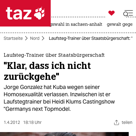

taz zahl ich
hitze
surfen
landtagswahl in sachsen-anhalt
gewalt gegen

taz zahl ich
Startseite
Nord
Laufsteg-Trainer über Staatsbürgerschaft: "Kl
taz zahl ich
themen
Laufsteg-Trainer über Staatsbürgerschaft
"Klar, dass ich nicht
politik
zurückgehe"
öko
Jorge Gonzalez hat Kuba wegen seiner
Homosexualität verlassen. Inzwischen ist er
gesellschaft
Laufstegtrainer bei Heidi Klums Castingshow
"Germanys next Topmodel.
kultur
sport
1.4.2012
18:18 Uhr
teilen