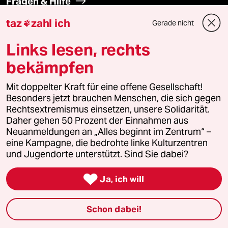
Fragen & Hilfe
taz
zahl ich
Gerade nicht

Feedback
Links lesen, rechts
Aboservice
bekämpfen
ePaper Login
Mit doppelter Kraft für eine offene Gesellschaft!
Besonders jetzt brauchen Menschen, die sich gegen
Downloads für Abonnierende
Rechtsextremismus einsetzen, unsere Solidarität.
Daher gehen 50 Prozent der Einnahmen aus
Neuanmeldungen an „Alles beginnt im Zentrum“ –
eine Kampagne, die bedrohte linke Kulturzentren
© 2026 taz Verlags und Vertriebs GmbH
und Jugendorte unterstützt. Sind Sie dabei?
Alle Rechte vorbehalten. Bei rechtlichen Fragen oder für Genehmigungen
wenden Sie sich bitte an
lizenzen@taz.de

Ja, ich will
Feedback
Redaktionsstatut
Kommune-Richtlinien
KI-
Schon dabei!
Leitlinie
Informant
Datenschutz
Impressum
AGB