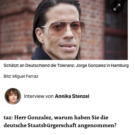
berlin
nord
wahrheit
verlag
verlag
veranstaltungen
Schätzt an Deutschland die Toleranz: Jorge Gonzalez in Hamburg
shop
Bild: Miguel Ferraz
fragen & hilfe
Interview von
Annika Stenzel
unterstützen
abo
taz: Herr Gonzalez, warum haben Sie die
genossenschaft
deutsche Staatsbürgerschaft angenommen?