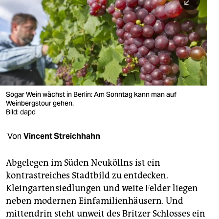
berlin
nord
wahrheit
verlag
verlag
Sogar Wein wächst in Berlin: Am Sonntag kann man auf
Weinbergstour gehen.
veranstaltungen
Bild: dapd
shop
Von
Vincent Streichhahn
fragen & hilfe
unterstützen
Abgelegen im Süden Neuköllns ist ein
kontrastreiches Stadtbild zu entdecken.
abo
Kleingartensiedlungen und weite Felder liegen
neben modernen Einfamilienhäusern. Und
genossenschaft
mittendrin steht unweit des Britzer Schlosses ein