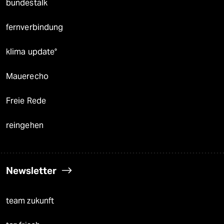
bundestalk
fernverbindung
klima update°
Mauerecho
Freie Rede
reingehen
Newsletter
team zukunft