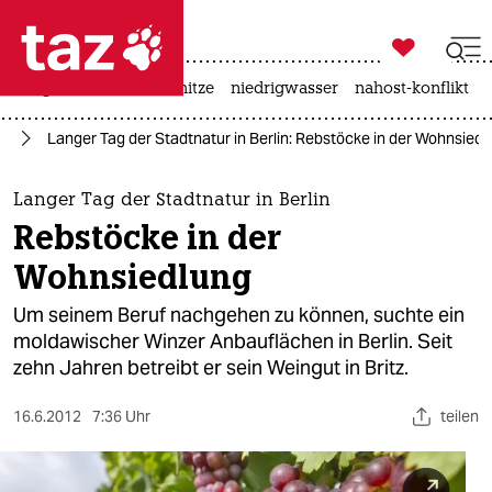

taz zahl ich
krieg in der ukraine
hitze
niedrigwasser
nahost-konflikt

taz zahl ich
in
Langer Tag der Stadtnatur in Berlin: Rebstöcke in der Wohnsiedl
taz zahl ich
themen
Langer Tag der Stadtnatur in Berlin
Rebstöcke in der
politik
Wohnsiedlung
öko
Um seinem Beruf nachgehen zu können, suchte ein
moldawischer Winzer Anbauflächen in Berlin. Seit
gesellschaft
zehn Jahren betreibt er sein Weingut in Britz.
kultur
16.6.2012
7:36 Uhr
teilen
sport