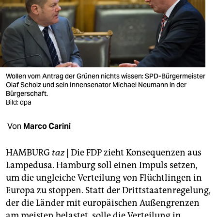
berlin
nord
wahrheit
verlag
Wollen vom Antrag der Grünen nichts wissen: SPD-Bürgermeister
verlag
Olaf Scholz und sein Innensenator Michael Neumann in der
Bürgerschaft.
Bild: dpa
veranstaltungen
shop
Von
Marco Carini
fragen & hilfe
HAMBURG
taz
| Die FDP zieht Konsequenzen aus
unterstützen
Lampedusa. Hamburg soll einen Impuls setzen,
um die ungleiche Verteilung von Flüchtlingen in
abo
Europa zu stoppen. Statt der Drittstaatenregelung,
genossenschaft
der die Länder mit europäischen Außengrenzen
am meisten belastet, solle die Verteilung in