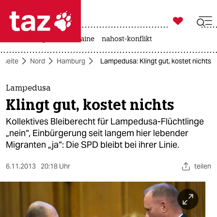

taz zahl ich
hitze
krieg in der ukraine
nahost-konflikt

taz zahl ich
rtseite
Nord
Hamburg
Lampedusa: Klingt gut, kostet nichts
taz zahl ich
themen
Lampedusa
Klingt gut, kostet nichts
politik
Kollektives Bleiberecht für Lampedusa-Flüchtlinge
öko
„nein“, Einbürgerung seit langem hier lebender
Migranten „ja“: Die SPD bleibt bei ihrer Linie.
gesellschaft
6.11.2013
20:18 Uhr
teilen
kultur
sport