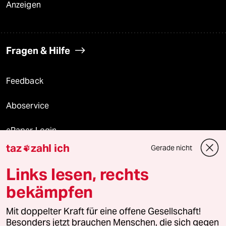
Anzeigen
Fragen & Hilfe
Feedback
Aboservice
ePaper Login
taz
zahl ich
Gerade nicht

Downloads für Abonnierende
Links lesen, rechts
bekämpfen
© 2026 taz Verlags und Vertriebs GmbH
Alle Rechte vorbehalten. Bei rechtlichen Fragen oder für Genehmigungen
Mit doppelter Kraft für eine offene Gesellschaft!
wenden Sie sich bitte an
lizenzen@taz.de
Besonders jetzt brauchen Menschen, die sich gegen