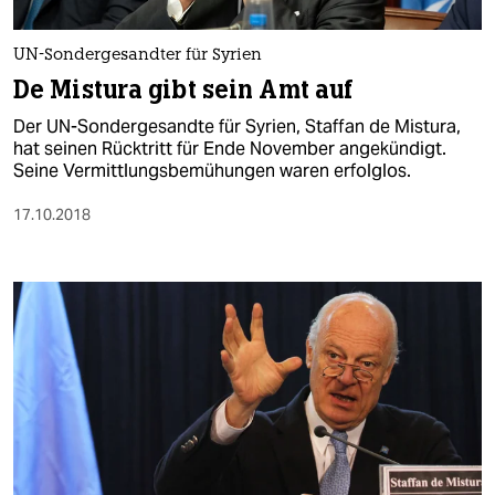
berlin
nord
UN-Sondergesandter für Syrien
De Mistura gibt sein Amt auf
wahrheit
Der UN-Sondergesandte für Syrien, Staffan de Mistura,
verlag
hat seinen Rücktritt für Ende November angekündigt.
Seine Vermittlungsbemühungen waren erfolglos.
verlag
17.10.2018
veranstaltungen
shop
fragen & hilfe
unterstützen
abo
genossenschaft