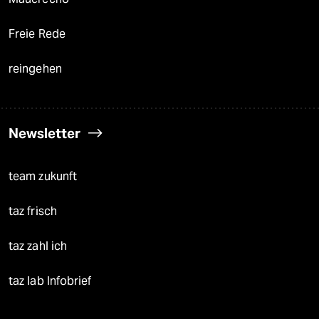
Freie Rede
reingehen
Newsletter
team zukunft
taz frisch
taz zahl ich
taz lab Infobrief