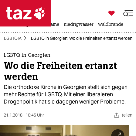

taz zahl ich
hitze
krieg in der ukraine
niedrigwasser
waldbrände

taz zahl ich
LGBTQIA
LGBTQ in Georgien: Wo die Freiheiten ertanzt werden
taz zahl ich
themen
LGBTQ in Georgien
Wo die Freiheiten ertanzt
politik
werden
öko
Die orthodoxe Kirche in Georgien stellt sich gegen
mehr Rechte für LGBTQ. Mit einer liberaleren
gesellschaft
Drogenpolitik hat sie dagegen weniger Probleme.
kultur
21.1.2018
10:45 Uhr
teilen
sport