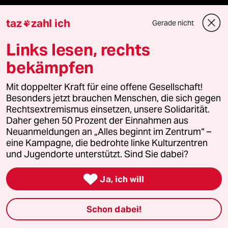
Kantine
taz
zahl ich
Gerade nicht

Shop
Links lesen, rechts
bekämpfen
Anzeigen
Mit doppelter Kraft für eine offene Gesellschaft!
Besonders jetzt brauchen Menschen, die sich gegen
Rechtsextremismus einsetzen, unsere Solidarität.
Fragen & Hilfe
Daher gehen 50 Prozent der Einnahmen aus
Neuanmeldungen an „Alles beginnt im Zentrum“ –
eine Kampagne, die bedrohte linke Kulturzentren
Feedback
und Jugendorte unterstützt. Sind Sie dabei?
Aboservice

Ja, ich will
ePaper Login
Schon dabei!
Downloads für Abonnierende