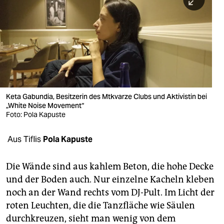
berlin
nord
wahrheit
verlag
verlag
Keta Gabundia, Besitzerin des Mtkvarze Clubs und Aktivistin bei
„White Noise Movement“
veranstaltungen
Foto: Pola Kapuste
shop
Aus Tiflis
Pola Kapuste
fragen & hilfe
unterstützen
Die Wände sind aus kahlem Beton, die hohe Decke
und der Boden auch. Nur einzelne Kacheln kleben
abo
noch an der Wand rechts vom DJ-Pult. Im Licht der
roten Leuchten, die die Tanzfläche wie Säulen
genossenschaft
durchkreuzen, sieht man wenig von dem