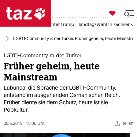

taz zahl ich
nahost-konflikt
usa unter trump
landtagswahl in sachsen-an

taz zahl ich
te
LGBTI-Community in der Türkei: Früher geheim, heute Mainstre
taz zahl ich
themen
LGBTI-Community in der Türkei
Früher geheim, heute
politik
Mainstream
öko
Lubunca, die Sprache der LGBTI-Community,
entstand im ausgehenden Osmanischen Reich.
gesellschaft
Früher diente sie dem Schutz, heute ist sie
Popkultur.
kultur
sport
28.6.2019
15:06 Uhr
teilen