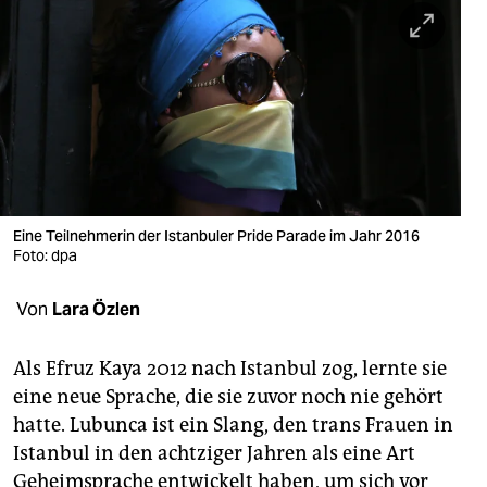
berlin
nord
wahrheit
verlag
verlag
veranstaltungen
Eine Teilnehmerin der Istanbuler Pride Parade im Jahr 2016
Foto: dpa
shop
Von
Lara Özlen
fragen & hilfe
unterstützen
Als Efruz Kaya 2012 nach Istanbul zog, lernte sie
eine neue Sprache, die sie zuvor noch nie gehört
abo
hatte. Lubunca ist ein Slang, den trans Frauen in
genossenschaft
Istanbul in den achtziger Jahren als eine Art
Geheimsprache entwickelt haben, um sich vor