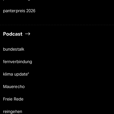
panterpreis 2026
Podcast
bundestalk
fernverbindung
klima update°
Mauerecho
Freie Rede
reingehen