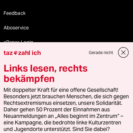
Feedback
Aboservice
ePaper Login
taz
zahl ich
Gerade nicht

Downloads für Abonnierende
Links lesen, rechts
bekämpfen
© 2026 taz Verlags und Vertriebs GmbH
Mit doppelter Kraft für eine offene Gesellschaft!
Alle Rechte vorbehalten. Bei rechtlichen Fragen oder für Genehmigungen
wenden Sie sich bitte an
lizenzen@taz.de
Besonders jetzt brauchen Menschen, die sich gegen
Rechtsextremismus einsetzen, unsere Solidarität.
Daher gehen 50 Prozent der Einnahmen aus
Feedback
Redaktionsstatut
Kommune-Richtlinien
KI-
Neuanmeldungen an „Alles beginnt im Zentrum“ –
eine Kampagne, die bedrohte linke Kulturzentren
Leitlinie
Informant
Datenschutz
Impressum
AGB
und Jugendorte unterstützt. Sind Sie dabei?