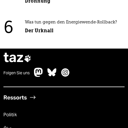
Dröhnung
6
Was tun gegen den Energiewende-Rollback?
Der Urknall
taz

Folgen Sie uns
Ressorts
Politik