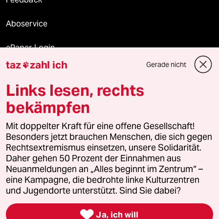
Aboservice
ePaper Login
taz
zahl ich
Gerade nicht

Downloads für Abonnierende
Links lesen, rechts
bekämpfen
© 2026 taz Verlags und Vertriebs GmbH
Alle Rechte vorbehalten. Bei rechtlichen Fragen oder für Genehmigungen
Mit doppelter Kraft für eine offene Gesellschaft!
wenden Sie sich bitte an
lizenzen@taz.de
Besonders jetzt brauchen Menschen, die sich gegen
Rechtsextremismus einsetzen, unsere Solidarität.
Daher gehen 50 Prozent der Einnahmen aus
Feedback
Redaktionsstatut
Kommune-Richtlinien
KI-
Neuanmeldungen an „Alles beginnt im Zentrum“ –
eine Kampagne, die bedrohte linke Kulturzentren
Leitlinie
Informant
Datenschutz
Impressum
AGB
und Jugendorte unterstützt. Sind Sie dabei?
Seitenwende
Einwilligungen widerrufen (Ads)

Ja, ich will