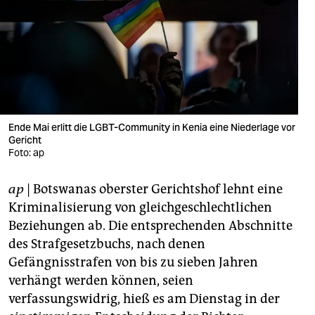
berlin
nord
wahrheit
verlag
verlag
Ende Mai erlitt die LGBT-Community in Kenia eine Niederlage vor
Gericht
veranstaltungen
Foto: ap
shop
ap
| Botswanas oberster Gerichtshof lehnt eine
fragen & hilfe
Kriminalisierung von gleichgeschlechtlichen
Beziehungen ab. Die entsprechenden Abschnitte
unterstützen
des Strafgesetzbuchs, nach denen
Gefängnisstrafen von bis zu sieben Jahren
abo
verhängt werden können, seien
genossenschaft
verfassungswidrig, hieß es am Dienstag in der