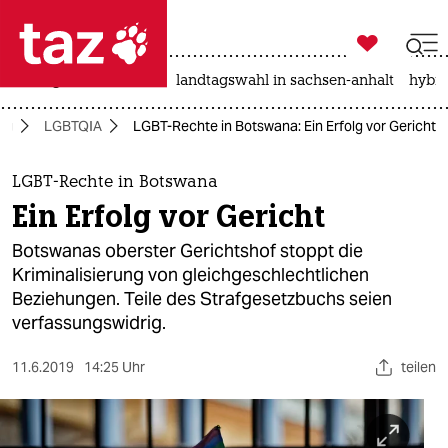

taz zahl ich
niedrigwasser
rente
landtagswahl in sachsen-anhalt
hybri

taz zahl ich
tag
LGBTQIA
LGBT-Rechte in Botswana: Ein Erfolg vor Gericht
taz zahl ich
themen
LGBT-Rechte in Botswana
Ein Erfolg vor Gericht
politik
Botswanas oberster Gerichtshof stoppt die
öko
Kriminalisierung von gleichgeschlechtlichen
Beziehungen. Teile des Strafgesetzbuchs seien
gesellschaft
verfassungswidrig.
kultur
11.6.2019
14:25 Uhr
teilen
sport