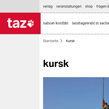
hautnavigation anspringen
hauptinhalt anspringen
footer anspringen
verlag
veranstaltungen
shop
fragen &
nahost-konflikt
landtagswahl in sach

taz zahl ich
taz zahl ich
Startseite
Kursk
themen
politik
kursk
öko
gesellschaft
kultur
sport