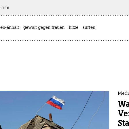
 hilfe
sen-anhalt
gewalt gegen frauen
hitze
surfen
Meduz
Wa
Ve
St