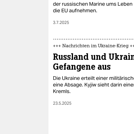
epaper login
der russischen Marine ums Leben 
die EU aufnehmen.
3.7.2025
+++ Nachrichten im Ukraine-Krieg +
Russland und Ukrain
Gefangene aus
Die Ukraine erteilt einer militäris
eine Absage. Kyjiw sieht darin ein
Kremls.
23.5.2025