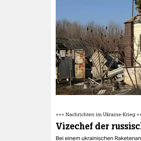
berlin
nord
wahrheit
verlag
verlag
veranstaltungen
shop
fragen & hilfe
unterstützen
+++ Nachrichten im Ukraine-Krieg +
abo
Vizechef der russisc
genossenschaft
Bei einem ukrainischen Raketenang