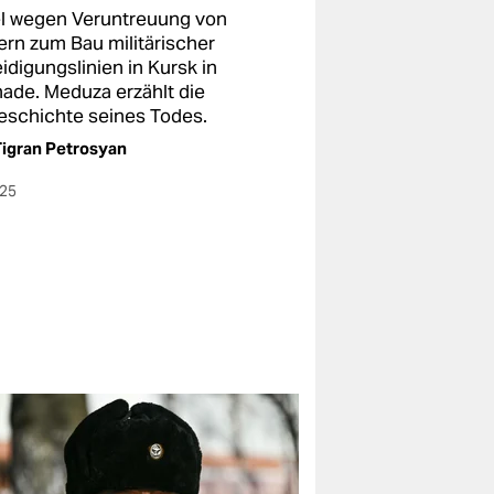
iel wegen Veruntreuung von
ern zum Bau militärischer
idigungslinien in Kursk in
ade. Meduza erzählt die
eschichte seines Todes.
igran Petrosyan
025