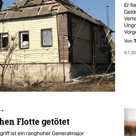
Er f
Geld
Verte
Ungn
Vorg
Von
T
9.7.2
++
hen Flotte getötet
riff ist ein ranghoher Generalmajor