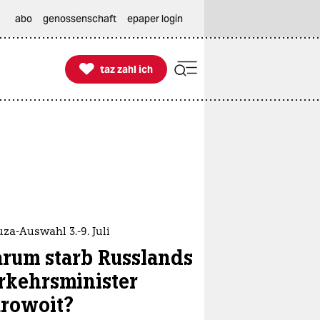
abo
genossenschaft
epaper login

taz zahl ich
taz zahl ich
a-Auswahl 3.-9. Juli
rum starb Russlands
rkehrsminister
arowoit?