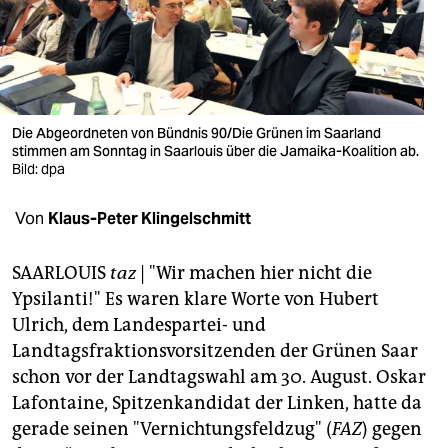
berlin
nord
wahrheit
verlag
Die Abgeordneten von Bündnis 90/Die Grünen im Saarland
stimmen am Sonntag in Saarlouis über die Jamaika-Koalition ab.
Bild: dpa
verlag
veranstaltungen
Von
Klaus-Peter Klingelschmitt
shop
SAARLOUIS
taz
| "Wir machen hier nicht die
fragen & hilfe
Ypsilanti!" Es waren klare Worte von Hubert
Ulrich, dem Landespartei- und
unterstützen
Landtagsfraktionsvorsitzenden der Grünen Saar
abo
schon vor der Landtagswahl am 30. August. Oskar
Lafontaine, Spitzenkandidat der Linken, hatte da
genossenschaft
gerade seinen "Vernichtungsfeldzug" (
FAZ
) gegen