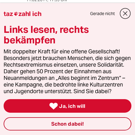
Der menschenverachtenden "Tigerkoalition" in
taz
zahl ich
Gerade nicht

Berlin haben die Grünen damit sicherlich einen
großen Gefallen getan. Das wird der
Links lesen, rechts
Tigerkoalition den Ausstieg aus dem Ausstieg,
den Krieg gegen Afghanistan, die Senkung der
bekämpfen
Hartz IV Sätze und den Unsinn mit Wachstum
durch Steuersenkung erleichtern und
Mit doppelter Kraft für eine offene Gesellschaft!
versüssen. Und den Vorwurf des Belügens der
Besonders jetzt brauchen Menschen, die sich gegen
Wähler wird man jetzt nur noch öfter und
Rechtsextremismus einsetzen, unsere Solidarität.
sicherlich auch berechtigter hören.
Daher gehen 50 Prozent der Einnahmen aus
Neuanmeldungen an „Alles beginnt im Zentrum“ –
eine Kampagne, die bedrohte linke Kulturzentren
und Jugendorte unterstützt. Sind Sie dabei?
Jo Walter
JW
11.02.2011
,
17:59 Uhr

Ja, ich will
Der Witz ist ja, daß Ulrich zu keiner Zeit für ein
Bündnis mit der Linken war.
Schon dabei!
Sich wählen lies um Müller abzulösen.