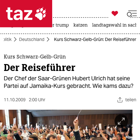

taz zahl ich
bergsteigen
usa unter trump
katzen
landtagswahl in sachs

taz zahl ich
Politik
Deutschland
Kurs Schwarz-Gelb-Grün: Der Reiseführer
taz zahl ich
themen
Kurs Schwarz-Gelb-Grün
Der Reiseführer
politik
Der Chef der Saar-Grünen Hubert Ulrich hat seine
öko
Partei auf Jamaika-Kurs gebracht. Wie kams dazu?
gesellschaft
11.10.2009
2:00 Uhr
teilen
kultur
sport