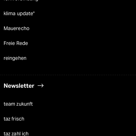
klima update°
Mauerecho
Freie Rede
reingehen
Newsletter
team zukunft
taz frisch
taz zahl ich