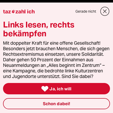
taz
zahl ich
taz lab Infobrief
Gerade nicht

Links lesen, rechts
bekämpfen
Veranstaltungen
Mit doppelter Kraft für eine offene Gesellschaft!
Besonders jetzt brauchen Menschen, die sich gegen
Demnächst
Rechtsextremismus einsetzen, unsere Solidarität.
Daher gehen 50 Prozent der Einnahmen aus
Vor Ort
Neuanmeldungen an „Alles beginnt im Zentrum“ –
eine Kampagne, die bedrohte linke Kulturzentren
Live im Stream
und Jugendorte unterstützt. Sind Sie dabei?
Vergangene

Ja, ich will
taz lab 2027
Schon dabei!