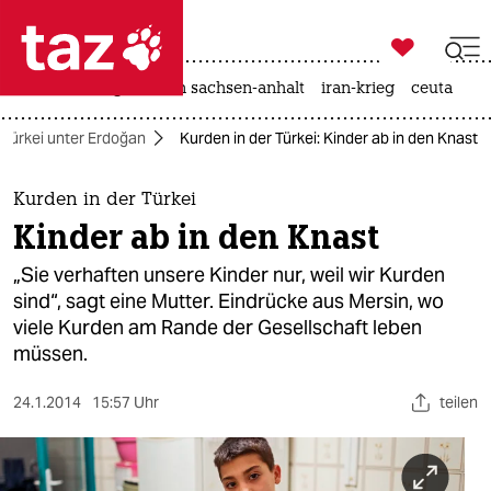

taz zahl ich
hitze
landtagswahl in sachsen-anhalt
iran-krieg
ceuta

taz zahl ich
Türkei unter Erdoğan
Kurden in der Türkei: Kinder ab in den Knast
taz zahl ich
themen
Kurden in der Türkei
Kinder ab in den Knast
politik
„Sie verhaften unsere Kinder nur, weil wir Kurden
öko
sind“, sagt eine Mutter. Eindrücke aus Mersin, wo
viele Kurden am Rande der Gesellschaft leben
gesellschaft
müssen.
kultur
24.1.2014
15:57 Uhr
teilen
sport