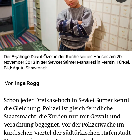
berlin
nord
wahrheit
verlag
verlag
Der 8-jährige Davut Özer in der Küche seines Hauses am 20.
November 2013 in der Sevket Sümer Mahallesi in Mersin, Türkei.
veranstaltungen
Bild: Agata Skowronek
shop
Von
Inga Rogg
fragen & hilfe
Schon jeder Dreikäsehoch in Sevket Sümer kennt
unterstützen
die Gleichung: Polizei ist gleich feindliche
Staatsmacht, die Kurden nur mit Gewalt und
abo
Verachtung begegnet. Vor der Polizeiwache im
genossenschaft
kurdischen Viertel der südtürkischen Hafenstadt