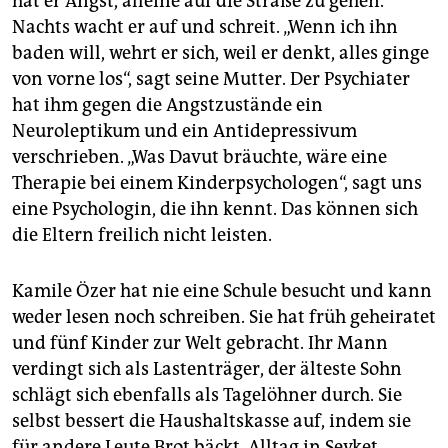
hat er Angst, alleine auf die Straße zu gehen.
Nachts wacht er auf und schreit. „Wenn ich ihn
baden will, wehrt er sich, weil er denkt, alles ginge
von vorne los“, sagt seine Mutter. Der Psychiater
hat ihm gegen die Angstzustände ein
Neuroleptikum und ein Antidepressivum
verschrieben. „Was Davut bräuchte, wäre eine
Therapie bei einem Kinderpsychologen“, sagt uns
eine Psychologin, die ihn kennt. Das können sich
die Eltern freilich nicht leisten.
Kamile Özer hat nie eine Schule besucht und kann
weder lesen noch schreiben. Sie hat früh geheiratet
und fünf Kinder zur Welt gebracht. Ihr Mann
verdingt sich als Lastenträger, der älteste Sohn
schlägt sich ebenfalls als Tagelöhner durch. Sie
selbst bessert die Haushaltskasse auf, indem sie
für andere Leute Brot bäckt. Alltag in Sevket