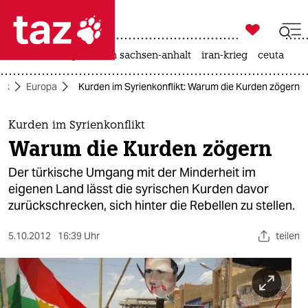

taz zahl ich
hitze
landtagswahl in sachsen-anhalt
iran-krieg
ceuta

taz zahl ich
tik
Europa
Kurden im Syrienkonflikt: Warum die Kurden zögern
taz zahl ich
themen
Kurden im Syrienkonflikt
Warum die Kurden zögern
politik
Der türkische Umgang mit der Minderheit im
öko
eigenen Land lässt die syrischen Kurden davor
zurückschrecken, sich hinter die Rebellen zu stellen.
gesellschaft
5.10.2012
16:39 Uhr
teilen
kultur
sport