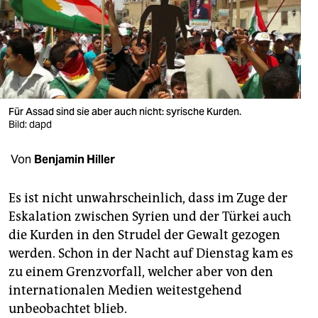
berlin
nord
wahrheit
verlag
Für Assad sind sie aber auch nicht: syrische Kurden.
verlag
Bild: dapd
veranstaltungen
Von
Benjamin Hiller
shop
Es ist nicht unwahrscheinlich, dass im Zuge der
fragen & hilfe
Eskalation zwischen Syrien und der Türkei auch
die Kurden in den Strudel der Gewalt gezogen
unterstützen
werden. Schon in der Nacht auf Dienstag kam es
abo
zu einem Grenzvorfall, welcher aber von den
internationalen Medien weitestgehend
genossenschaft
unbeobachtet blieb.