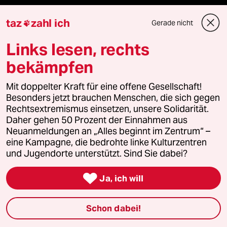
reingehen
taz
zahl ich
Gerade nicht

Links lesen, rechts
bekämpfen
Newsletter
Mit doppelter Kraft für eine offene Gesellschaft!
team zukunft
Besonders jetzt brauchen Menschen, die sich gegen
Rechtsextremismus einsetzen, unsere Solidarität.
taz frisch
Daher gehen 50 Prozent der Einnahmen aus
Neuanmeldungen an „Alles beginnt im Zentrum“ –
eine Kampagne, die bedrohte linke Kulturzentren
taz zahl ich
und Jugendorte unterstützt. Sind Sie dabei?
taz lab Infobrief

Ja, ich will
Schon dabei!
Veranstaltungen