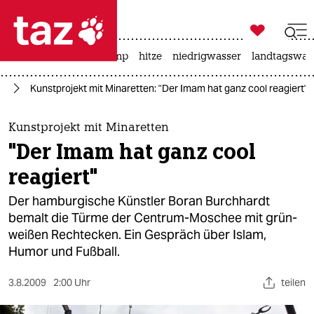

taz zahl ich
katzen
usa unter trump
hitze
niedrigwasser
landtagswahl

taz zahl ich
rd
Kunstprojekt mit Minaretten: "Der Imam hat ganz cool reagiert"
taz zahl ich
themen
Kunstprojekt mit Minaretten
"Der Imam hat ganz cool
politik
reagiert"
öko
Der hamburgische Künstler Boran Burchhardt
bemalt die Türme der Centrum-Moschee mit grün-
gesellschaft
weißen Rechtecken. Ein Gespräch über Islam,
Humor und Fußball.
kultur
sport
3.8.2009
2:00 Uhr
teilen