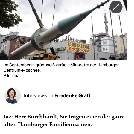
berlin
nord
wahrheit
verlag
verlag
veranstaltungen
Im September in grün-weiß zurück: Minarette der Hamburger
Centrum-Moschee.
shop
Bild: dpa
fragen & hilfe
Interview von
Friederike Gräff
unterstützen
abo
taz: Herr Burchhardt, Sie tragen einen der ganz
genossenschaft
alten Hamburger Familiennamen.