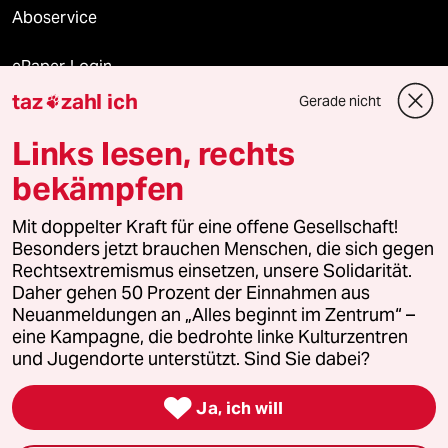
Aboservice
ePaper Login
taz
zahl ich
Gerade nicht

Downloads für Abonnierende
Links lesen, rechts
bekämpfen
© 2026 taz Verlags und Vertriebs GmbH
Mit doppelter Kraft für eine offene Gesellschaft!
Alle Rechte vorbehalten. Bei rechtlichen Fragen oder für Genehmigungen
wenden Sie sich bitte an
lizenzen@taz.de
Besonders jetzt brauchen Menschen, die sich gegen
Rechtsextremismus einsetzen, unsere Solidarität.
Daher gehen 50 Prozent der Einnahmen aus
Feedback
Redaktionsstatut
Kommune-Richtlinien
KI-
Neuanmeldungen an „Alles beginnt im Zentrum“ –
eine Kampagne, die bedrohte linke Kulturzentren
Leitlinie
Informant
Datenschutz
Impressum
AGB
und Jugendorte unterstützt. Sind Sie dabei?
Seitenwende
Einwilligungen widerrufen (Ads)

Ja, ich will