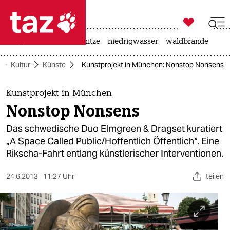

taz zahl ich
krieg in der ukraine
hitze
niedrigwasser
waldbrände

taz zahl ich
Kultur
Künste
Kunstprojekt in München: Nonstop Nonsens
taz zahl ich
themen
Kunstprojekt in München
Nonstop Nonsens
politik
Das schwedische Duo Elmgreen & Dragset kuratiert
öko
„A Space Called Public/Hoffentlich Öffentlich“. Eine
Rikscha-Fahrt entlang künstlerischer Interventionen.
gesellschaft
24.6.2013
11:27 Uhr
teilen
kultur
sport