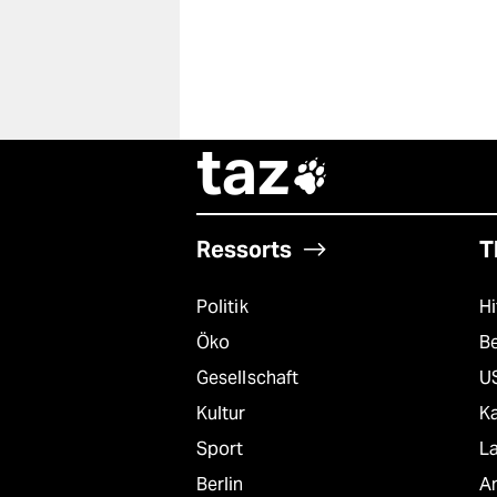
taz

Ressorts
T
Politik
Hi
Öko
B
Gesellschaft
U
Kultur
K
Sport
L
Berlin
A