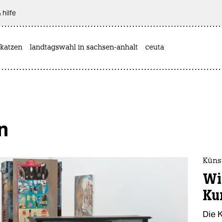
 hilfe
katzen
landtagswahl in sachsen-anhalt
ceuta
n
Künst
Wi
Ku
Die 