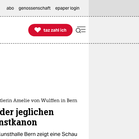
abo
genossenschaft
epaper login

taz zahl ich
taz zahl ich
lerin Amelie von Wulffen in Bern
der jeglichen
nstkanon
Kunsthalle Bern zeigt eine Schau