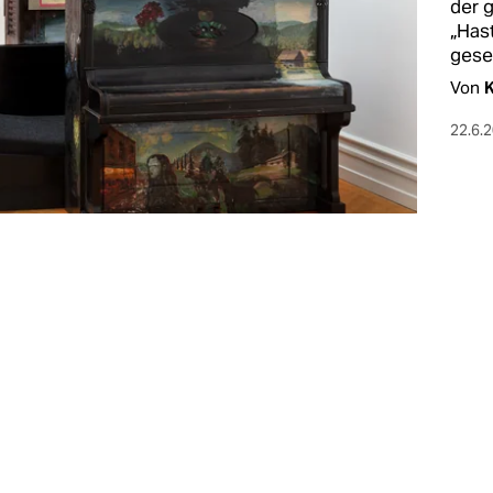
der 
„Has
gese
Von
K
22.6.