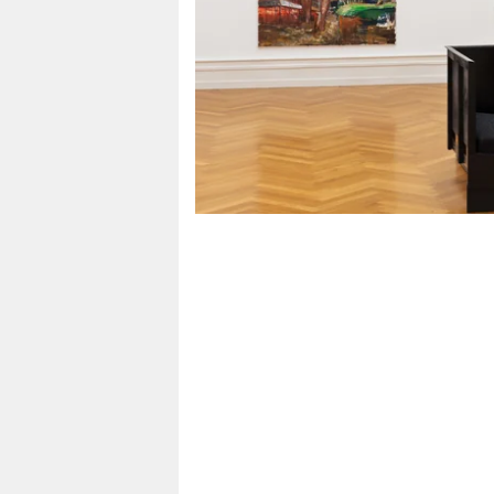
berlin
nord
wahrheit
verlag
verlag
veranstaltungen
shop
fragen & hilfe
unterstützen
abo
genossenschaft