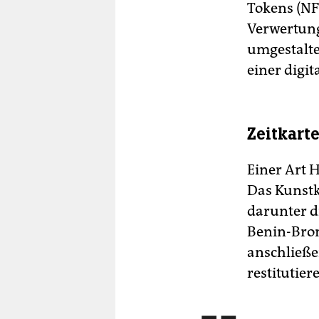
Tokens (NFT
Verwertung
umgestalte
einer digit
Zeitkart
Einer Art 
Das Kunstk
darunter 
Benin-Bronz
anschließe
restitutier