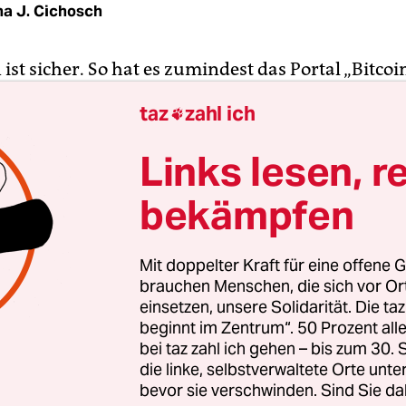
na J. Cichosch
 ist sicher. So hat es zumindest das Portal „Bitco
 99,9887091422 Prozent der gesamten Zeit war da
taz
zahl ich

llen Währung erreichbar. Doch was heißt schon si
 die Kriterien ändert, um die zwischenzeitlich m
Links lesen, r
e Digitalwährung zu bewerten, geraten sicher ge
bekämpfen
rasch ins Wanken.
Mit doppelter Kraft für eine offene G
brauchen Menschen, die sich vor O
einsetzen, unsere Solidarität. Die ta
beginnt im Zentrum“. 50 Prozent a
bei taz zahl ich gehen – bis zum 30
die linke, selbstverwaltete Orte unte
bevor sie verschwinden. Sind Sie da