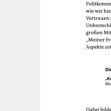
Politkomme
wie wir hi
Vertrauen 
Unbestechl
großen Mit
„Meiner Fr
Aspekte ze
Di
„K
Mus
Dabei bild