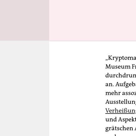
„Kryptoman
Museum Fri
durchdrung
an. Aufgeb
mehr assoz
Ausstellun
Verheißun
und Aspekt
grätschen 