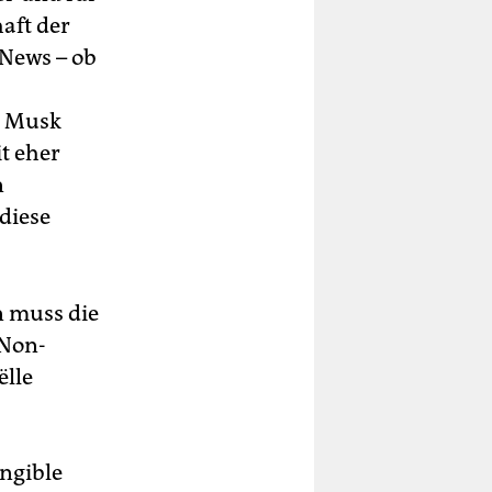
aft der
 News – ob
on Musk
t eher
n
 diese
n muss die
„Non-
ëlle
ngible