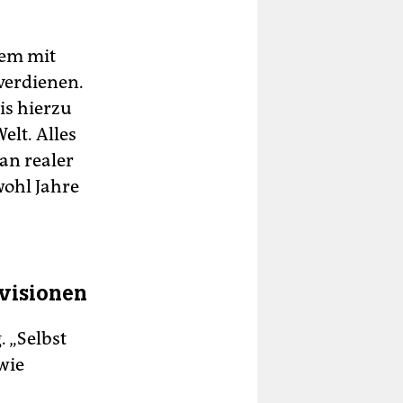
lem mit
verdienen.
is hierzu
elt. Alles
an realer
wohl Jahre
visionen
 „Selbst
wie