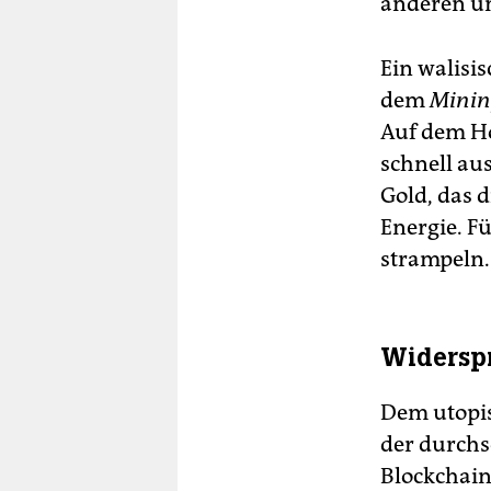
anderen un
Ein walisis
dem
Minin
Auf dem Ho
schnell aus
Gold, das d
Energie. F
strampeln.
Widerspr
Dem utopis
der durchs
Blockchain