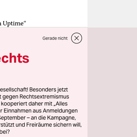
in Uptime“
s Netzwerk
Gerade nicht
cher?
assiv
echts
glaubte
esellschaft! Besonders jetzt
rt gegen Rechtsextremismus
z kooperiert daher mit „Alles
ller Einnahmen aus Anmeldungen
. September – an die Kampagne,
rstützt und Freiräume sichern will,
bei?