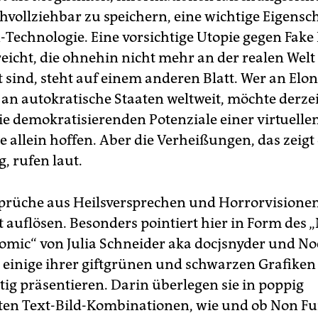
vollziehbar zu speichern, eine wichtige Eigensch
-Technologie. Eine vorsichtige Utopie gegen Fake
reicht, die ohnehin nicht mehr an der realen Welt
t sind, steht auf einem anderen Blatt. Wer an El
 an autokratische Staaten weltweit, möchte derzei
die demokratisierenden Potenziale einer virtuelle
 allein hoffen. Aber die Verheißungen, das zeigt
, rufen laut.
prüche aus Heilsversprechen und Horrorvisione
t auflösen. Besonders pointiert hier in Form des 
omic“ von Julia Schneider aka docjsnyder und No
e einige ihrer giftgrünen und schwarzen Grafiken
ig präsentieren. Darin überlegen sie in poppig
ten Text-Bild-Kombinationen, wie und ob Non Fu