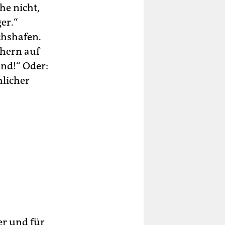
he nicht,
er.“
chshafen.
hern auf
nd!“ Oder:
hlicher
er und für