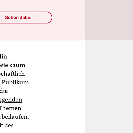
Schon dabei!
lin
 wie kaum
chaftlich
s Publikum
die
ngenden
e Themen
rbeilaufen,
t des