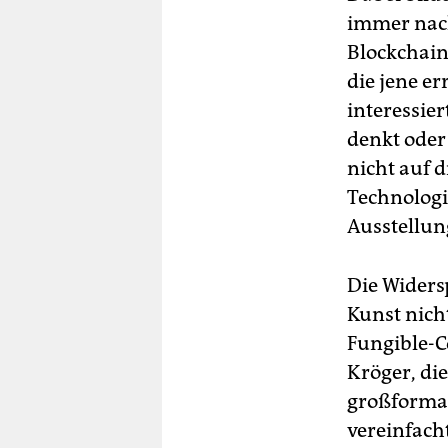
immer nach
Blockchain
die jene er
interessier
denkt oder
nicht auf 
Technologie
Ausstellung
Die Widers
Kunst nich
Fungible-C
Kröger, di
großformat
vereinfach