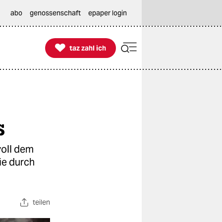
abo
genossenschaft
epaper login

taz zahl ich
taz zahl ich
s
voll dem
ie durch
teilen