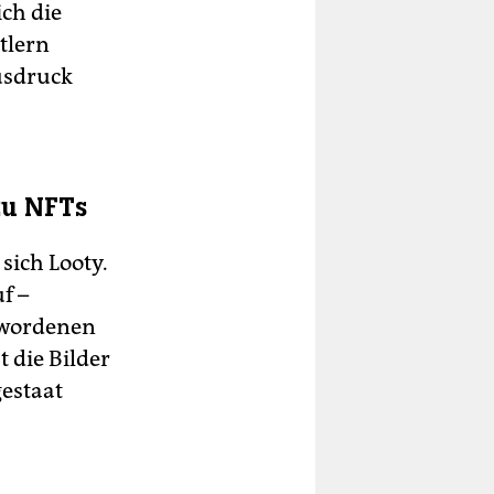
ich die
tlern
usdruck
zu NFTs
sich Looty.
f –
ewordenen
 die Bilder
estaat