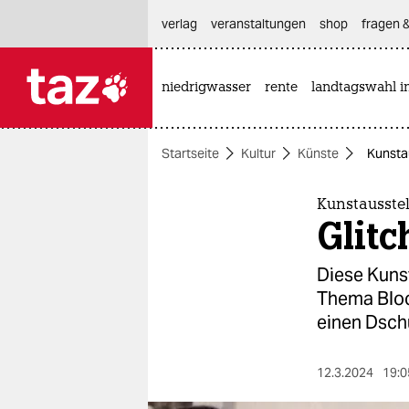
hautnavigation anspringen
hauptinhalt anspringen
footer anspringen
verlag
veranstaltungen
shop
fragen &
niedrigwasser
rente
landtagswahl i

taz zahl ich
taz zahl ich
Startseite
Kultur
Künste
Kunstau
themen
politik
Kunstausste
Glit
öko
Diese Kuns
gesellschaft
Thema Bloc
einen Dsch
kultur
sport
12.3.2024
19:0