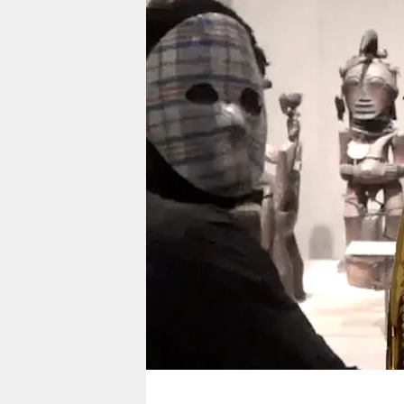
berlin
nord
wahrheit
verlag
verlag
veranstaltungen
shop
fragen & hilfe
unterstützen
abo
genossenschaft