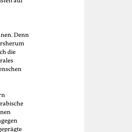
sten auf
nnen. Denn
dersherum
ch die
rales
Menschen
rn
arabische
enen
agegen
geprägte