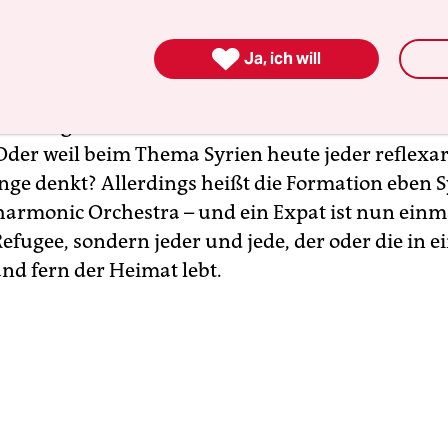
en lässt, wird dann aber auf einmal sehr bestimmt
ch bei dem Orchester eben nicht um ein

Ja, ich will
orchester, auch wenn einige Flüchtlinge dabei si
sches Nachrichtenportal hatte getitelt: „Flüchtli
usiker gründen Exil-Orchester“. Weil das mehr Kl
Oder weil beim Thema Syrien heute jeder reflexart
inge denkt? Allerdings heißt die Formation eben 
harmonic Orchestra – und ein Expat ist nun einm
Refugee, sondern jeder und jede, der oder die in 
nd fern der Heimat lebt.