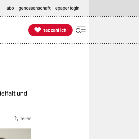
abo
genossenschaft
epaper login

taz zahl ich
taz zahl ich
elfalt und
teilen