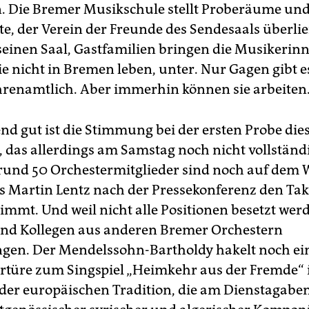
 Die Bremer Musikschule stellt Proberäume un
e, der Verein der Freunde des Sendesaals überli
seinen Saal, Gastfamilien bringen die Musikerin
e nicht in Bremen leben, unter. Nur Gagen gibt es
hrenamtlich. Aber immerhin können sie arbeiten
nd gut ist die Stimmung bei der ersten Probe die
 das allerdings am Samstag noch nicht vollständig
 rund 50 Orchestermitglieder sind noch auf dem
s Martin Lentz nach der Pressekonferenz den Tak
immt. Und weil nicht alle Positionen besetzt wer
ind Kollegen aus anderen Bremer Orchestern
gen. Der Mendelssohn-Bartholdy hakelt noch ei
rtüre zum Singspiel „Heimkehr aus der Fremde“ i
 der europäischen Tradition, die am Dienstagab