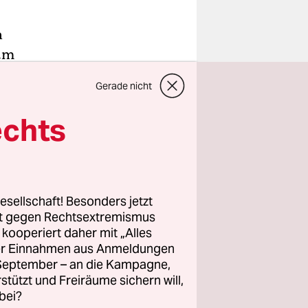
n
 am
Gerade nicht
ie Musiker
ten, das
echts
en
 wie alt
er da,
esellschaft! Besonders jetzt
rt gegen Rechtsextremismus
z kooperiert daher mit „Alles
ie erst vor
ller Einnahmen aus Anmeldungen
 Jahr von
. September – an die Kampagne,
enland
rstützt und Freiräume sichern will,
ragen über
bei?