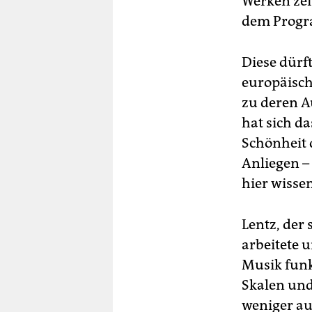
Werken zei
dem Progr
Diese dürf
europäisch
zu deren A
hat sich da
Schönheit d
Anliegen –
hier wissen
Lentz, der
arbeitete u
Musik funk
Skalen und
weniger au