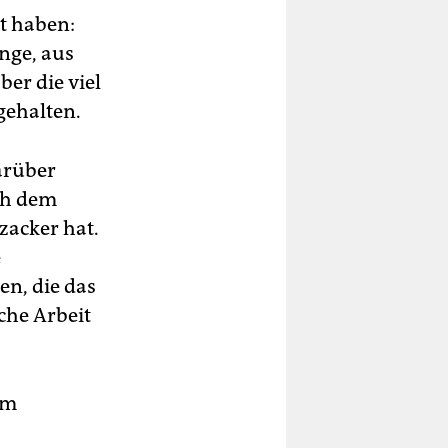
nt haben:
nge, aus
er die viel
gehalten.
arüber
ch dem
zacker hat.
e
n, die das
che Arbeit
am