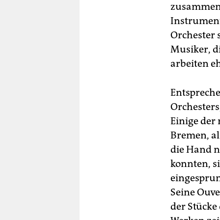
zusammen.
Instrument
Orchester 
Musiker, di
arbeiten e
Entspreche
Orchesters,
Einige der
Bremen, al
die Hand n
konnten, s
eingesprun
Seine Ouve
der Stücke