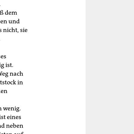
d
eß dem
nen und
 nicht, sie
.
ses
 ist.
 Weg nach
tstock in
den
n wenig.
st eines
end neben