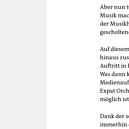
Aber nun tu
Musik mach
der Musikh
gescholten
Auf diesem
hinaus zus
Auftritt i
Was dann k
Medienauf
Expat Orche
möglich ist
Dank der s
immerhin d