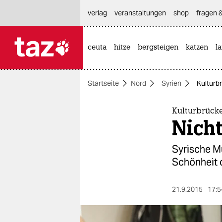
hautnavigation anspringen
hauptinhalt anspringen
footer anspringen
verlag
veranstaltungen
shop
fragen &
ceuta
hitze
bergsteigen
katzen
l

taz zahl ich
taz zahl ich
Startseite
Nord
Syrien
Kulturbr
themen
politik
Kulturbrück
Nicht
öko
Syrische Mu
gesellschaft
Schönheit d
kultur
21.9.2015
17:5
sport