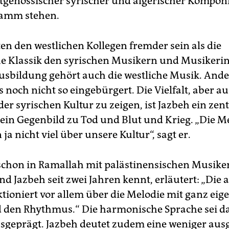
tgenössischer syrischer und algerischer Komponi
amm stehen.
ten den westlichen Kollegen fremder sein als die
e Klassik den syrischen Musikern und Musikeri
usbildung gehört auch die westliche Musik. An
s noch nicht so eingebürgert. Die Vielfalt, aber au
er syrischen Kultur zu zeigen, ist Jazbeh ein zent
 ein Gegenbild zu Tod und Blut und Krieg. „Die 
 ja nicht viel über unsere Kultur“, sagt er.
 schon in Ramallah mit palästinensischen Musike
nd Jazbeh seit zwei Jahren kennt, erläutert: „Die 
tioniert vor allem über die Melodie mit ganz eig
 den Rhythmus.“ Die harmonische Sprache sei d
sgeprägt. Jazbeh deutet zudem eine weniger aus