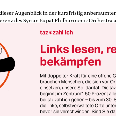
t dieser Augenblick in der kurzfristig anberaumte
erenz des Syrian Expat Philharmonic Orchestra
der Musikschule Walle. Eigentlich hätten sie alle
taz
zahl ich

s zu tun: proben nämlich. Denn erst heute sind d
ekommen, um ein Konzertprogramm zu erarbei
Links lesen, r
ienstag aufgeführt wird, im längst ausverkauft
bekämpfen
Aber die Presse will vieles wissen, unter anderem,
 ist, der dieses Projekt ins Leben gerufen hat. Ab
 hätten sie keine Chance.
Mit doppelter Kraft für eine offene G
brauchen Menschen, die sich vor O
einsetzen, unsere Solidarität. Die ta
schicksale – ob es die gebe? Ja, eine Harfenistin, d
beginnt im Zentrum“. 50 Prozent a
n in Deutschland angekommen ist und vor einem
bei taz zahl ich gehen – bis zum 30
ber die Türkei und das Mittelmeer nach Griech
die linke, selbstverwaltete Orte unte
ählt Jazbeh. Er, der so sanft und humorvoll alle F
bevor sie verschwinden. Sind Sie da