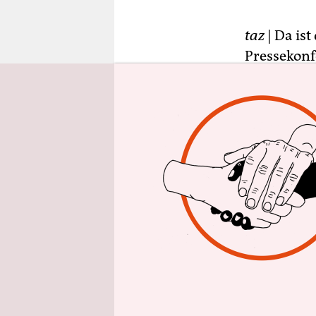
epaper login
taz
| Da is
Pressekonf
Samstag in 
Wichtigere
zusammeng
schon am D
Sendesaal. 
Raed Jazbeh
lächelt er,
Flüchtlings
drei Woche
Damaskus ü
reiste, erz