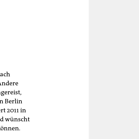
nach
 Andere
gereist,
n Berlin
rt 2011 in
und wünscht
 können.