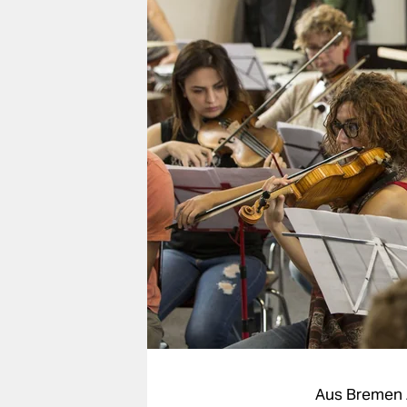
berlin
nord
wahrheit
verlag
verlag
veranstaltungen
shop
fragen & hilfe
unterstützen
abo
genossenschaft
Aus Bremen