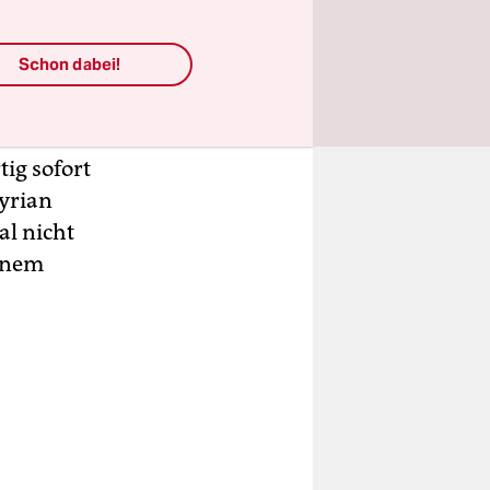
. Es
Schon dabei!
nd. Ein
nge:
icks
ig sofort
Syrian
al nicht
einem