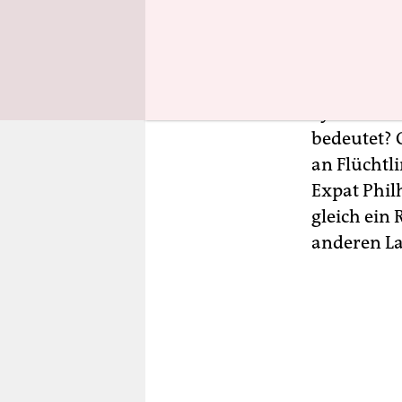
sich ergeh
handele si
Flüchtlings
großes deut
Syrische M
bedeutet? 
an Flüchtl
Expat Phil
gleich ein 
anderen La