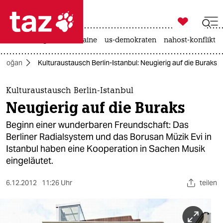

taz zahl ich
hitze
krieg in der ukraine
us-demokraten
nahost-konflikt

taz zahl ich
Erdoğan
Kulturaustausch Berlin-Istanbul: Neugierig auf die Buraks
taz zahl ich
themen
Kulturaustausch Berlin-Istanbul
Neugierig auf die Buraks
politik
Beginn einer wunderbaren Freundschaft: Das
öko
Berliner Radialsystem und das Borusan Müzik Evi in
Istanbul haben eine Kooperation in Sachen Musik
gesellschaft
eingeläutet.
kultur
6.12.2012
11:26 Uhr
teilen
sport