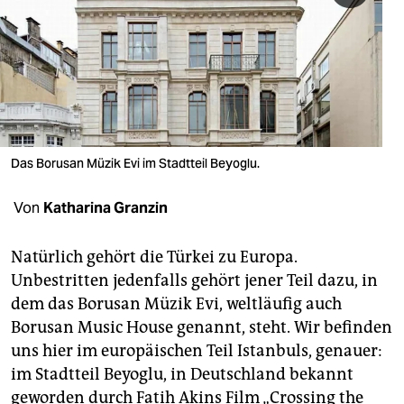
berlin
nord
wahrheit
verlag
verlag
Das Borusan Müzik Evi im Stadtteil Beyoglu.
veranstaltungen
Von
Katharina Granzin
shop
Natürlich gehört die Türkei zu Europa.
fragen & hilfe
Unbestritten jedenfalls gehört jener Teil dazu, in
unterstützen
dem das Borusan Müzik Evi, weltläufig auch
Borusan Music House genannt, steht. Wir befinden
abo
uns hier im europäischen Teil Istanbuls, genauer:
genossenschaft
im Stadtteil Beyoglu, in Deutschland bekannt
geworden durch Fatih Akins Film „Crossing the