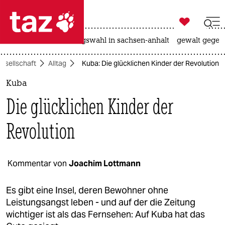

taz zahl ich
hitze
surfen
landtagswahl in sachsen-anhalt
gewalt gegen

taz zahl ich
esellschaft
Alltag
Kuba: Die glücklichen Kinder der Revolution
taz zahl ich
Kuba
themen
Die glücklichen Kinder der
politik
Revolution
öko
gesellschaft
Kommentar von
Joachim Lottmann
kultur
Es gibt eine Insel, deren Bewohner ohne
Leistungsangst leben - und auf der die Zeitung
sport
wichtiger ist als das Fernsehen: Auf Kuba hat das