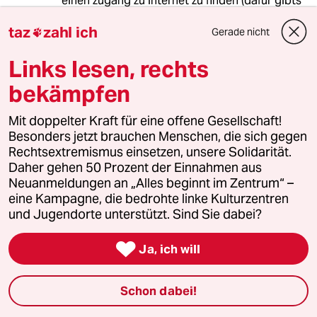
einen zugang zu internet zu finden (dafür gibts
ja das cubanische intranet).
taz
zahl ich
emails zu meiner gastfamilie kommen
Gerade nicht

regelmässig einfach gar nicht an - warum auch
Links lesen, rechts
immer.
bekämpfen
eine sache möchte ich dem autor nicht
absprechen: die kubaner sin ein stolzes volk,
Mit doppelter Kraft für eine offene Gesellschaft!
dass sich einfach nicht unterkriegen lässt und
Besonders jetzt brauchen Menschen, die sich gegen
ein unglaubliches talent zur improvisation
Rechtsextremismus einsetzen, unsere Solidarität.
besitzt und auch meistens mit einem lächeln
Daher gehen 50 Prozent der Einnahmen aus
durchs leben geht.
Neuanmeldungen an „Alles beginnt im Zentrum“ –
die verehrung für fidel als befreier und "maximo
eine Kampagne, die bedrohte linke Kulturzentren
lider" kennt kaum grenzen, mit dem sozialismus
und Jugendorte unterstützt. Sind Sie dabei?
als staatssystem siehts da schon wieder etwas
anders aus

Ja, ich will
max
M
Schon dabei!
04.07.2007
,
11:46 Uhr