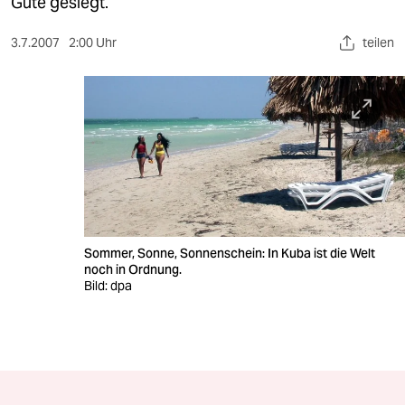
berlin
Gute gesiegt.
nord
3.7.2007
2:00 Uhr
teilen
wahrheit
verlag
verlag
veranstaltungen
shop
Sommer, Sonne, Sonnenschein: In Kuba ist die Welt
fragen & hilfe
noch in Ordnung.
Bild: dpa
unterstützen
abo
genossenschaft