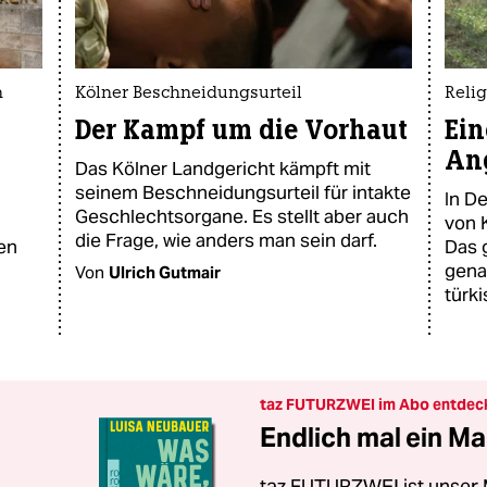
n
Kölner Beschneidungsurteil
Relig
Der Kampf um die Vorhaut
Ein
An
Das Kölner Landgericht kämpft mit
seinem Beschneidungsurteil für intakte
In D
Geschlechtsorgane. Es stellt aber auch
von K
die Frage, wie anders man sein darf.
ben
Das 
gena
Von
Ulrich Gutmair
türk
taz FUTURZWEI im Abo entdec
Endlich mal ein Ma
taz FUTURZWEI ist unser 