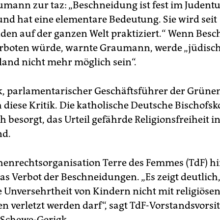
umann zur taz: „Beschneidung ist fest im Juden
und hat eine elementare Bedeutung. Sie wird seit
den auf der ganzen Welt praktiziert.“ Wenn Bes
erboten würde, warnte Graumann, werde „jüdisc
land nicht mehr möglich sein“.
k, parlamentarischer Geschäftsführer der Grünen
h diese Kritik. Die katholische Deutsche Bischofs
h besorgt, das Urteil gefährde Religionsfreiheit i
nd.
enrechtsorganisation Terre des Femmes (TdF) h
as Verbot der Beschneidungen. „Es zeigt deutlich,
e Unversehrtheit von Kindern nicht mit religiöse
 verletzt werden darf“, sagt TdF-Vorstandsvorsi
Schewe-Gerigk.