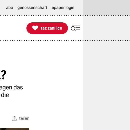
abo
genossenschaft
epaper login

taz zahl ich
taz zahl ich
n?
gegen das
 die
teilen