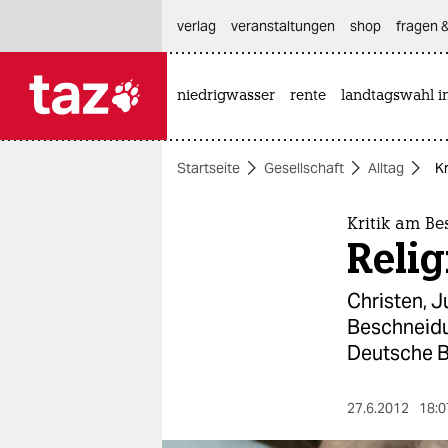
hautnavigation anspringen
hauptinhalt anspringen
footer anspringen
verlag
veranstaltungen
shop
fragen &
niedrigwasser
rente
landtagswahl i

taz zahl ich
taz zahl ich
Startseite
Gesellschaft
Alltag
Kr
themen
politik
Kritik am Be
Relig
öko
Christen, J
gesellschaft
Beschneidun
Deutsche B
kultur
sport
27.6.2012
18:0