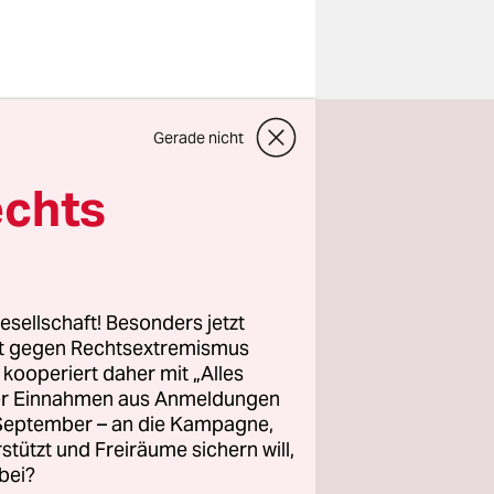
D) wertete
Gerade nicht
reiheit ist
echts
l einer
e Aiman
esellschaft! Besonders jetzt
des, klingt
rt gegen Rechtsextremismus
z kooperiert daher mit „Alles
 Die
ller Einnahmen aus Anmeldungen
l der
. September – an die Kampagne,
sich daran
rstützt und Freiräume sichern will,
bei?