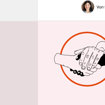
epaper login
Von
BERLIN
taz
das Urteil 
Religionsge
ein hohes 
eindimensi
Mazyek.
Für Lamya 
das Urteil 
Lehrerin fü
Identität 
erinnern.“