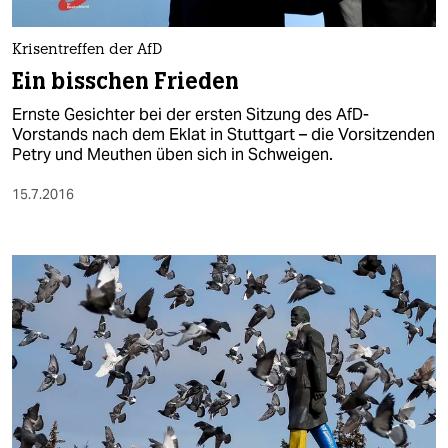
berlin
nord
Krisentreffen der AfD
Ein bisschen Frieden
wahrheit
Ernste Gesichter bei der ersten Sitzung des AfD-
verlag
Vorstands nach dem Eklat in Stuttgart – die Vorsitzenden
Petry und Meuthen üben sich in Schweigen.
verlag
15.7.2016
veranstaltungen
shop
fragen & hilfe
unterstützen
abo
genossenschaft