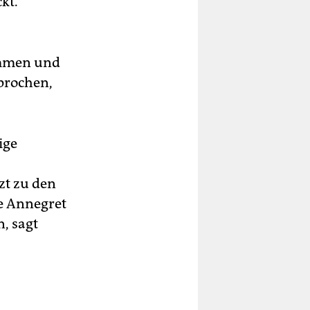
kt.
ommen und
sprochen,
ige
tzt zu den
e Annegret
, sagt