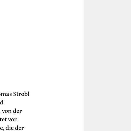
omas Strobl
nd
 von der
tet von
, die der