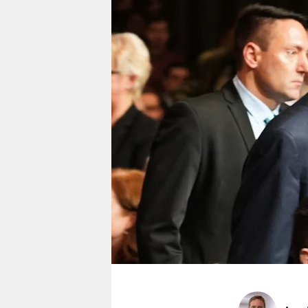
berlin
nord
wahrheit
verlag
verlag
veranstaltungen
shop
fragen & hilfe
unterstützen
abo
genossenschaft