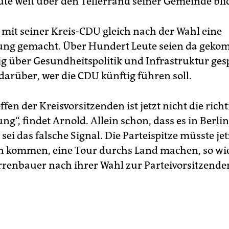
ute weit über den Tellerrand seiner Gemeinde blic
 mit seiner Kreis-CDU gleich nach der Wahl eine
ung gemacht. Über Hundert Leute seien da gek
rig über Gesundheitspolitik und Infrastruktur ge
darüber, wer die CDU künftig führen soll.
ffen der Kreisvorsitzenden ist jetzt nicht die richt
ng“, findet Arnold. Allein schon, dass es in Berlin
, sei das falsche Signal. Die Parteispitze müsste je
n kommen, eine Tour durchs Land machen, so wi
enbauer nach ihrer Wahl zur Parteivorsitzenden