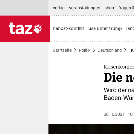
hautnavigation anspringen
hauptinhalt anspringen
footer anspringen
verlag
veranstaltungen
shop
fragen &
nahost-konflikt
usa unter trump
lan

taz zahl ich
taz zahl ich
Startseite
Politik
Deutschland
K
themen
politik
Krisenkonfe
Die n
öko
Wird der n
gesellschaft
Baden-Würt
kultur
30.10.2021
10:
sport