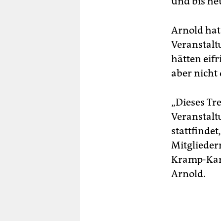
und bis he
Arnold hat
Veranstalt
hätten eif
aber nicht 
„Dieses Tre
Veranstaltu
stattfindet
Mitglieder
Kramp-Karr
Arnold.