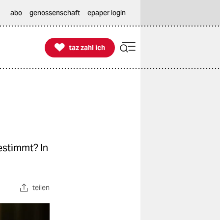
abo
genossenschaft
epaper login

taz zahl ich
taz zahl ich
estimmt? In
teilen