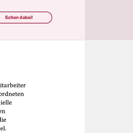
Schon dabei!
itarbeiter
ordneten
ielle
en
die
el.