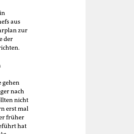
in
efs aus
rplan zur
e der
ichten.
n
e gehen
nger nach
llten nicht
n erst mal
er früher
eführt hat