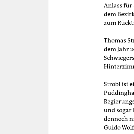
Anlass für
dem Bezirk
zum Rücktr
Thomas Str
dem Jahr 2
Schwiegerso
Hinterzimme
Strobl ist 
Puddinghaf
Regierungs
und sogar 
dennoch ni
Guido Wolf