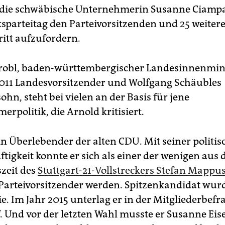
 die schwäbische Unternehmerin Susanne Ciam­pa
sparteitag den Parteivorsitzenden und 25 weitere
itt aufzufordern.
obl, baden-württembergischer Landesinnenminis
011 Landesvorsitzender und Wolfgang Schäubles
hn, steht bei vielen an der Basis für jene
rpolitik, die Arnold kritisiert.
ein Überlebender der alten CDU. Mit seiner politi
tigkeit konnte er sich als einer der wenigen aus 
zeit des
Stuttgart-21-Vollstreckers Stefan Mappu
Parteivorsitzender werden. Spitzenkandidat wurd
e. Im Jahr 2015 unterlag er in der Mitgliederbef
. Und vor der letzten Wahl musste er Susanne E