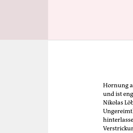
Hornung ab
und ist e
Nikolas Lö
Ungereimth
hinterlass
Verstricku