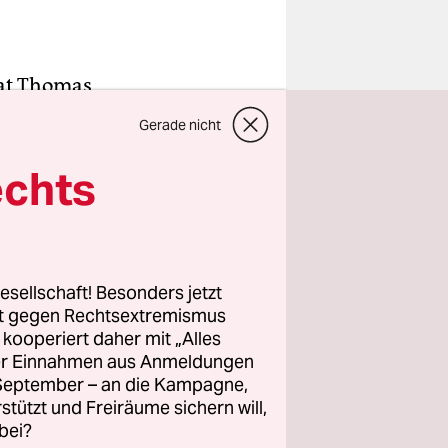
at Thomas
in bei ihrer
Gerade nicht
g des CDU-
 lange, bis
echts
eporterin
r ihr
esellschaft! Besonders jetzt
rt gegen Rechtsextremismus
z kooperiert daher mit „Alles
ller Einnahmen aus Anmeldungen
. September – an die Kampagne,
rstützt und Freiräume sichern will,
bei?