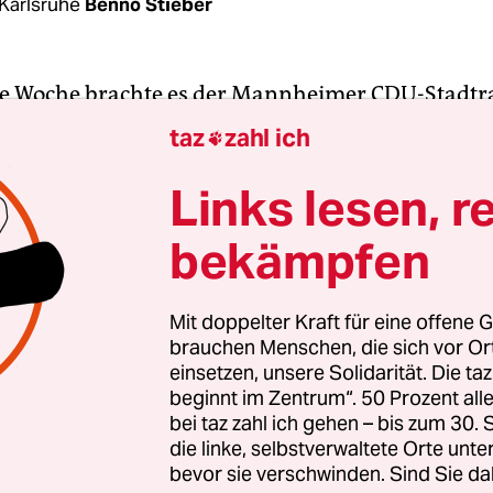
Karlsruhe
Benno Stieber
e Woche brachte es der Mannheimer CDU-Stadtr
u bundesweiter Prominenz,
weil er eine Reporter
taz
zahl ich

inderte.
Während einer Live-Schalte vom Parteita
nds unterbrach Hornung die Berichterstatterin so
Links lesen, r
eitrag abbrechen musste. Er fühlte sich von der R
bekämpfen
orgte für so viel Wirbel, dass sich die Ortspartei fü
Mit doppelter Kraft für eine offene G
brauchen Menschen, die sich vor O
enes Parteimitglied entschuldigen musste.
einsetzen, unsere Solidarität. Die ta
beginnt im Zentrum“. 50 Prozent a
bei taz zahl ich gehen – bis zum 30
die linke, selbstverwaltete Orte unte
bevor sie verschwinden. Sind Sie da