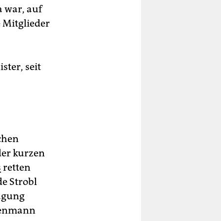
 war, auf
 Mitglieder
ter, seit
schen
der kurzen
s
retten
e Strobl
ragung
isenmann