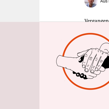
Aus 
epaper login
Vergangen
Hornung z
Arbeit beh
Stadtverba
sie ihren B
gestört.
Der Eklat s
wildgeword