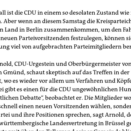
ll ist die CDU in einem so desolaten Zustand wie 
Aber wenn an diesem Samstag die Kreisparteich
n Land in Berlin zusammenkommen, um den Fah
 neuen Parteivorsitzenden festzulegen, können si
ung viel von aufgebrachten Parteimitgliedern ber
nold, CDU-Urgestein und Oberbürgermeister vo
 Gmünd, schaut skeptisch auf das Treffen in der
, wo es wieder vor allem um Verfahren und Köpf
ei gibt es einen für die CDU ungewöhnlichen Hu
tlichen Debatte“, beobachtet er. Die Mitglieder wo
schnell einen neuen Vorsitzenden wählen, sonder
rtei und ihre Positionen sprechen, sagt Arnold, d
württembergische Landesvertretung in Brüssel g