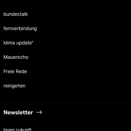
bundestalk
fernverbindung
klima update°
Mauerecho
Freie Rede
reingehen
Newsletter
team zukunft