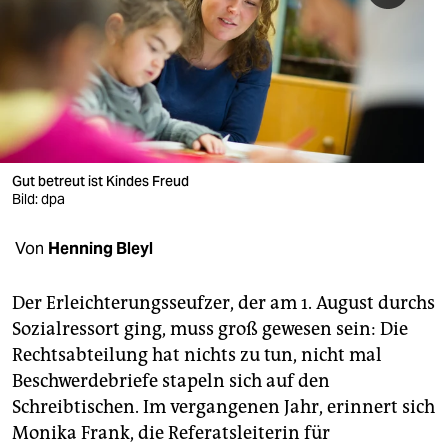
berlin
nord
wahrheit
verlag
verlag
Gut betreut ist Kindes Freud
Bild: dpa
veranstaltungen
Von
Henning Bleyl
shop
fragen & hilfe
Der Erleichterungsseufzer, der am 1. August durchs
Sozialressort ging, muss groß gewesen sein: Die
unterstützen
Rechtsabteilung hat nichts zu tun, nicht mal
abo
Beschwerdebriefe stapeln sich auf den
Schreibtischen. Im vergangenen Jahr, erinnert sich
genossenschaft
Monika Frank, die Referatsleiterin für