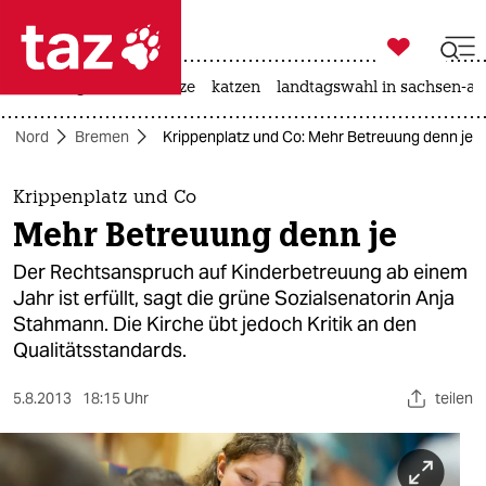

taz zahl ich
iran-krieg
ceuta
hitze
katzen
landtagswahl in sachsen-an

taz zahl ich
Nord
Bremen
Krippenplatz und Co: Mehr Betreuung denn je
taz zahl ich
themen
Krippenplatz und Co
Mehr Betreuung denn je
politik
Der Rechtsanspruch auf Kinderbetreuung ab einem
öko
Jahr ist erfüllt, sagt die grüne Sozialsenatorin Anja
Stahmann. Die Kirche übt jedoch Kritik an den
gesellschaft
Qualitätsstandards.
kultur
5.8.2013
18:15 Uhr
teilen
sport