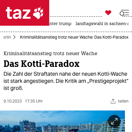

taz zahl ich
nahost-konflikt
usa unter trump
landtagswahl in sachsen-an

taz zahl ich
Berlin
Kriminalitätsanstieg trotz neuer Wache: Das Kotti-Paradox
taz zahl ich
themen
Kriminalitätsanstieg trotz neuer Wache
Das Kotti-Paradox
politik
Die Zahl der Straftaten nahe der neuen Kotti-Wache
öko
ist stark angestiegen. Die Kritik am „Prestigeprojekt“
ist groß.
gesellschaft
9.10.2023
17:35 Uhr
teilen
kultur
sport