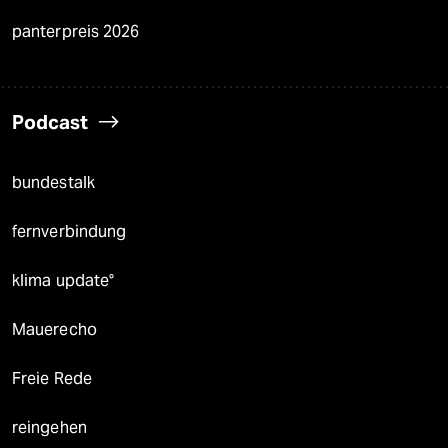
panterpreis 2026
Podcast
bundestalk
fernverbindung
klima update°
Mauerecho
Freie Rede
reingehen