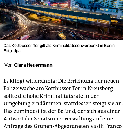
berlin
nord
wahrheit
verlag
Das Kottbusser Tor gilt als Kriminalitätsschwerpunkt in Berlin
verlag
Foto: dpa
veranstaltungen
Von
Clara Heuermann
shop
Es klingt widersinnig: Die Errichtung der neuen
fragen & hilfe
Polizeiwache am Kottbusser Tor in Kreuzberg
sollte die hohe Kriminalitätsrate in der
unterstützen
Umgebung eindämmen, stattdessen steigt sie an.
abo
Das zumindest ist der Befund, der sich aus einer
Antwort der Senatsinnenverwaltung auf eine
genossenschaft
Anfrage des Grünen-Abgeordneten Vasili Franco