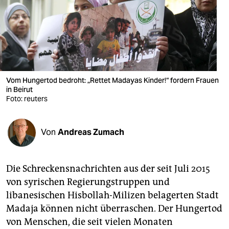
berlin
nord
wahrheit
verlag
Vom Hungertod bedroht: „Rettet Madayas Kinder!“ fordern Frauen
in Beirut
verlag
Foto: reuters
veranstaltungen
shop
Von
Andreas Zumach
fragen & hilfe
Die Schreckensnachrichten aus der seit Juli 2015
unterstützen
von syrischen Regierungstruppen und
abo
libanesischen Hisbollah-Milizen belagerten Stadt
Madaja können nicht überraschen. Der Hungertod
genossenschaft
von Menschen, die seit vielen Monaten