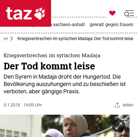

taz zahl ich
hitze
landtagswahl in sachsen-anhalt
gewalt gegen frauen

taz zahl ich
rien
Kriegsverbrechen im syrischen Madaja: Der Tod kommt leise
taz zahl ich
themen
Kriegsverbrechen im syrischen Madaja
Der Tod kommt leise
politik
Den Syrern in Madaja droht der Hungertod. Die
öko
Bevölkerung auszuhungern und zu beschießen ist
verboten, aber gängige Praxis.
gesellschaft
9.1.2016
14:09 Uhr
teilen
kultur
sport