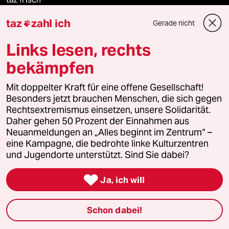
taz
zahl ich
Gerade nicht

taz zahl ich
Links lesen, rechts
taz lab Infobrief
bekämpfen
Mit doppelter Kraft für eine offene Gesellschaft!
Veranstaltungen
Besonders jetzt brauchen Menschen, die sich gegen
Rechtsextremismus einsetzen, unsere Solidarität.
Daher gehen 50 Prozent der Einnahmen aus
Demnächst
Neuanmeldungen an „Alles beginnt im Zentrum“ –
eine Kampagne, die bedrohte linke Kulturzentren
Vor Ort
und Jugendorte unterstützt. Sind Sie dabei?

Live im Stream
Ja, ich will
Vergangene
Schon dabei!
taz lab 2027