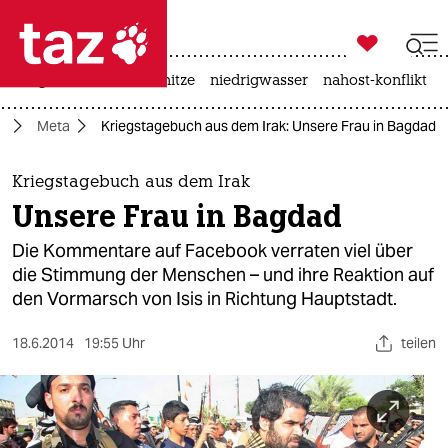

taz zahl ich
krieg in der ukraine
hitze
niedrigwasser
nahost-konflikt

taz zahl ich
t
Meta
Kriegstagebuch aus dem Irak: Unsere Frau in Bagdad
taz zahl ich
themen
Kriegstagebuch aus dem Irak
Unsere Frau in Bagdad
politik
Die Kommentare auf Facebook verraten viel über
öko
die Stimmung der Menschen – und ihre Reaktion auf
den Vormarsch von Isis in Richtung Hauptstadt.
gesellschaft
18.6.2014
19:55 Uhr
teilen
kultur
sport