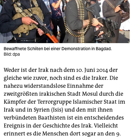
berlin
nord
wahrheit
verlag
Bewaffnete Schiiten bei einer Demonstration in Bagdad.
verlag
Bild: dpa
veranstaltungen
Weder ist der Irak nach dem 10. Juni 2014 der
gleiche wie zuvor, noch sind es die Iraker. Die
shop
nahezu widerstandslose Einnahme der
fragen & hilfe
zweitgrößten irakischen Stadt Mosul durch die
unterstützen
Kämpfer der Terrorgruppe Islamischer Staat im
Irak und in Syrien (Isis) und den mit ihnen
abo
verbündeten Baathisten ist ein entscheidendes
Ereignis in der Geschichte des Irak. Vielleicht
genossenschaft
erinnert es die Menschen dort sogar an den 9.