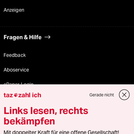
Anzeigen
Fragen & Hilfe
Feedback
Aboservice
ePaper Login
taz
zahl ich
Gerade nicht

Downloads für Abonnierende
Links lesen, rechts
bekämpfen
© 2026 taz Verlags und Vertriebs GmbH
Mit doppelter Kraft für eine offene Gesellschaft!
Alle Rechte vorbehalten. Bei rechtlichen Fragen oder für Genehmigungen