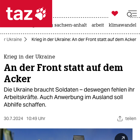

taz zahl ich
hitze
landtagswahl in sachsen-anhalt
arbeit
klimawandel

taz zahl ich
 der Ukraine
Krieg in der Ukraine: An der Front statt auf dem Acker
taz zahl ich
themen
Krieg in der Ukraine
An der Front statt auf dem
politik
Acker
öko
Die Ukraine braucht Soldaten – deswegen fehlen ihr
Arbeitskräfte. Auch Anwerbung im Ausland soll
gesellschaft
Abhilfe schaffen.
kultur
30.7.2024
10:49 Uhr
teilen
sport