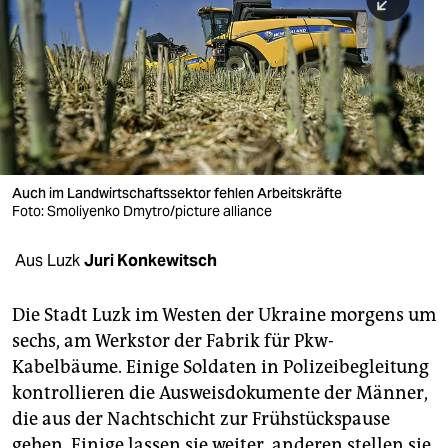
berlin
nord
wahrheit
verlag
verlag
Auch im Landwirtschaftssektor fehlen Arbeitskräfte
Foto: Smoliyenko Dmytro/picture alliance
veranstaltungen
shop
Aus Luzk
Juri Konkewitsch
fragen & hilfe
Die Stadt Luzk im Westen der Ukraine morgens um
unterstützen
sechs, am Werkstor der Fabrik für Pkw-
Kabelbäume. Einige Soldaten in Polizeibegleitung
abo
kontrollieren die Ausweisdokumente der Männer,
genossenschaft
die aus der Nachtschicht zur Frühstückspause
gehen. Einige lassen sie weiter, anderen stellen sie