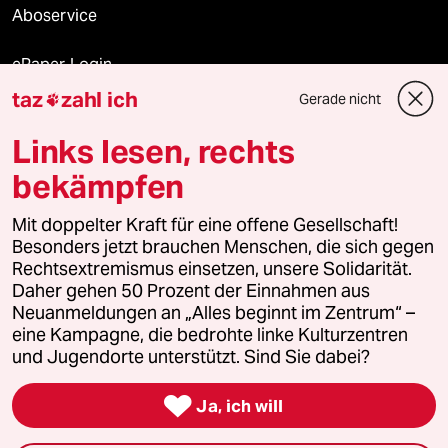
Aboservice
ePaper Login
taz
zahl ich
Gerade nicht

Downloads für Abonnierende
Links lesen, rechts
bekämpfen
© 2026 taz Verlags und Vertriebs GmbH
Mit doppelter Kraft für eine offene Gesellschaft!
Alle Rechte vorbehalten. Bei rechtlichen Fragen oder für Genehmigungen
wenden Sie sich bitte an
lizenzen@taz.de
Besonders jetzt brauchen Menschen, die sich gegen
Rechtsextremismus einsetzen, unsere Solidarität.
Daher gehen 50 Prozent der Einnahmen aus
Feedback
Redaktionsstatut
Kommune-Richtlinien
KI-
Neuanmeldungen an „Alles beginnt im Zentrum“ –
eine Kampagne, die bedrohte linke Kulturzentren
Leitlinie
Informant
Datenschutz
Impressum
AGB
und Jugendorte unterstützt. Sind Sie dabei?
Seitenwende
Einwilligungen widerrufen (Ads)

Ja, ich will