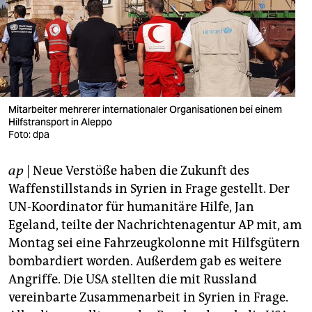
berlin
nord
wahrheit
verlag
Mitarbeiter mehrerer internationaler Organisationen bei einem
verlag
Hilfstransport in Aleppo
Foto: dpa
veranstaltungen
ap
| Neue Verstöße haben die Zukunft des
shop
Waffenstillstands in Syrien in Frage gestellt. Der
fragen & hilfe
UN-Koordinator für humanitäre Hilfe, Jan
Egeland, teilte der Nachrichtenagentur AP mit, am
unterstützen
Montag sei eine Fahrzeugkolonne mit Hilfsgütern
abo
bombardiert worden. Außerdem gab es weitere
Angriffe. Die USA stellten die mit Russland
genossenschaft
vereinbarte Zusammenarbeit in Syrien in Frage.