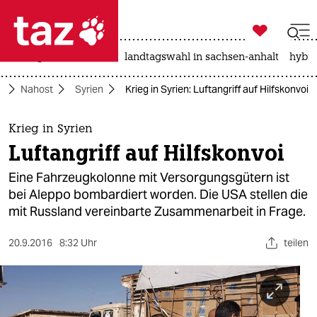

taz zahl ich
niedrigwasser
rente
landtagswahl in sachsen-anhalt
hybri

taz zahl ich
k
Nahost
Syrien
Krieg in Syrien: Luftangriff auf Hilfskonvoi
taz zahl ich
themen
Krieg in Syrien
Luftangriff auf Hilfskonvoi
politik
Eine Fahrzeugkolonne mit Versorgungsgütern ist
öko
bei Aleppo bombardiert worden. Die USA stellen die
mit Russland vereinbarte Zusammenarbeit in Frage.
gesellschaft
20.9.2016
8:32 Uhr
teilen
kultur
sport