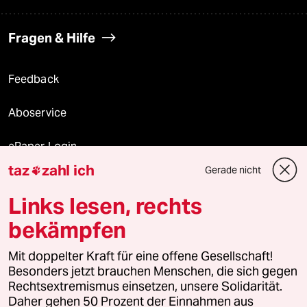
Fragen & Hilfe
Feedback
Aboservice
ePaper Login
taz
zahl ich
Gerade nicht

Downloads für Abonnierende
Links lesen, rechts
bekämpfen
© 2026 taz Verlags und Vertriebs GmbH
Mit doppelter Kraft für eine offene Gesellschaft!
Alle Rechte vorbehalten. Bei rechtlichen Fragen oder für Genehmigungen
wenden Sie sich bitte an
lizenzen@taz.de
Besonders jetzt brauchen Menschen, die sich gegen
Rechtsextremismus einsetzen, unsere Solidarität.
Daher gehen 50 Prozent der Einnahmen aus