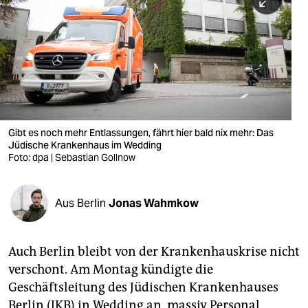
berlin
nord
wahrheit
verlag
verlag
Gibt es noch mehr Entlassungen, fährt hier bald nix mehr: Das
Jüdische Krankenhaus im Wedding
veranstaltungen
Foto: dpa | Sebastian Gollnow
shop
fragen & hilfe
Aus Berlin
Jonas Wahmkow
unterstützen
Auch Berlin bleibt von der Krankenhauskrise nicht
abo
verschont. Am Montag kündigte die
genossenschaft
Geschäftsleitung des Jüdischen Krankenhauses
Berlin (JKB) in Wedding an, massiv Personal