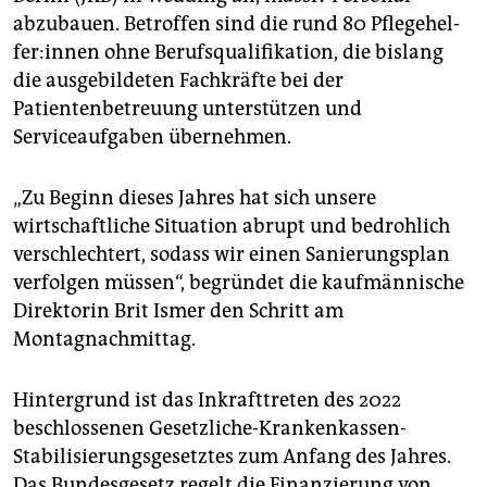
epaper login
abzubauen. Betroffen sind die rund 80 Pfle­ge­hel­
fe­r:in­nen ohne Berufsqualifikation, die bislang
die ausgebildeten Fachkräfte bei der
Patientenbetreuung unterstützen und
Serviceaufgaben übernehmen.
„Zu Beginn dieses Jahres hat sich unsere
wirtschaftliche Situation abrupt und bedrohlich
verschlechtert, sodass wir einen Sanierungsplan
verfolgen müssen“, begründet die kaufmännische
Direktorin Brit Ismer den Schritt am
Montagnachmittag.
Hintergrund ist das Inkrafttreten des 2022
beschlossenen Gesetzliche-Krankenkassen-
Stabilisierungsgesetztes zum Anfang des Jahres.
Das Bundesgesetz regelt die Finanzierung von