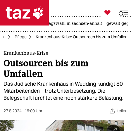

taz zahl ich
nahost-konflikt
landtagswahl in sachsen-anhalt
gewalt gege

taz zahl ich
rlin
Pflege
Krankenhaus-Krise: Outsourcen bis zum Umfallen
taz zahl ich
themen
Krankenhaus-Krise
Outsourcen bis zum
politik
Umfallen
öko
Das Jüdische Krankenhaus in Wedding kündigt 80
Mitarbeitenden – trotz Unterbesetzung. Die
gesellschaft
Belegschaft fürchtet eine noch stärkere Belastung.
kultur
27.8.2024
19:00 Uhr
teilen
sport