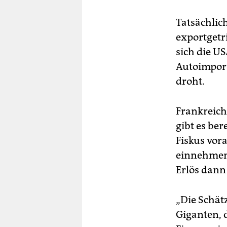
Tatsächlic
exportgetr
sich die U
Autoimport
droht.
Frankreich
gibt es ber
Fiskus vor
einnehmen, 
Erlös dann 
„Die Schät
Giganten, d