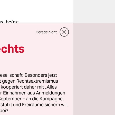
us,
keine
ühren –
Gerade nicht
der
uropa
echts
hip Harter,
esellschaft! Besonders jetzt
rt gegen Rechtsextremismus
nter
z kooperiert daher mit „Alles
ller Einnahmen aus Anmeldungen
. September – an die Kampagne,
rstützt und Freiräume sichern will,
bei?