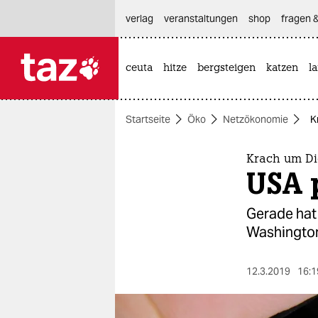
hautnavigation anspringen
hauptinhalt anspringen
footer anspringen
verlag
veranstaltungen
shop
fragen &
ceuta
hitze
bergsteigen
katzen
l

taz zahl ich
taz zahl ich
Startseite
Öko
Netzökonomie
K
themen
politik
Krach um Di
USA 
öko
Gerade hat 
gesellschaft
Washington
kultur
12.3.2019
16:1
sport