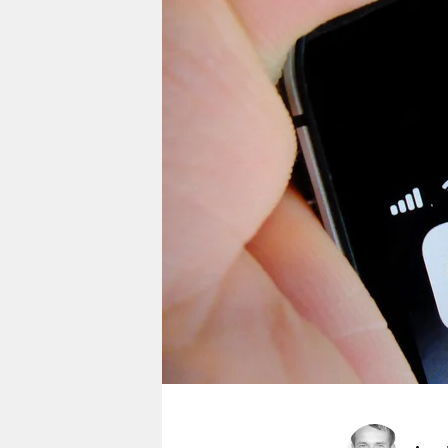
berlin
nord
wahrheit
verlag
verlag
veranstaltungen
shop
fragen & hilfe
unterstützen
abo
genossenschaft