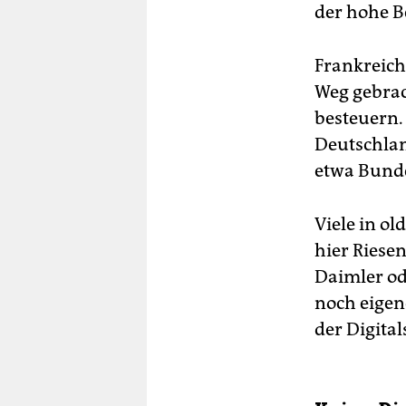
der hohe 
Frankreich 
Weg gebrac
besteuern. 
Deutschlan
etwa Bunde
Viele in o
hier Riese
Daimler od
noch eigen
der Digita