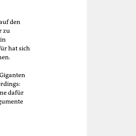
 auf den
r zu
 in
ür hat sich
hen.
-Giganten
erdings:
hne dafür
rgumente