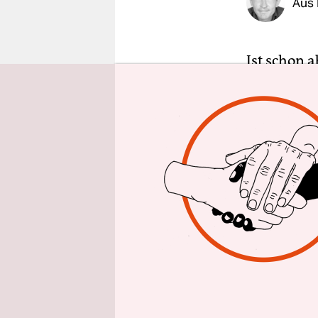
Aus 
epaper login
Ist schon 
Steuer für
und schon 
Welthandel
beschwere
Der US-Bea
sagte am D
„diskrimin
anderem Fr