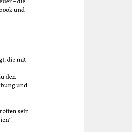
uer – die
ebook und
t, die mit
Zu den
erbung und
roffen sein
sien“