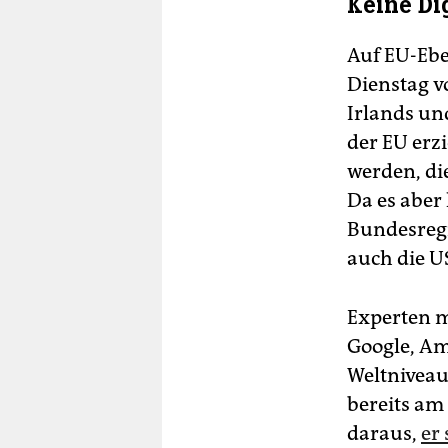
Keine Di
Auf EU-Ebe
Dienstag v
Irlands un
der EU erzi
werden, die
Da es aber
Bundesregi
auch die U
Experten m
Google, Am
Weltniveau
bereits am
daraus,
er 