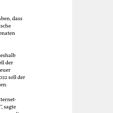
aben, dass
tsche
Monaten
deshalb
ll der
teuer
22 soll der
gen.
ternet-
, sagte