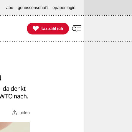
abo
genossenschaft
epaper login

taz zahl ich
taz zahl ich
a
– da denkt
 WTO nach.
teilen