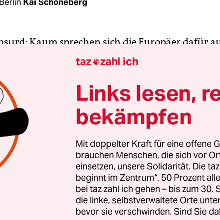
Berlin
Kai Schöneberg
absurd: Kaum sprechen sich die Europäer dafür a
 die großen Internetkonzerne aus den USA einzuf
taz
zahl ich

tönt es aus Washington, die USA wollten sich vor 
sorganisation WTO über die Digitalsteuer aus E
Links lesen, r
n.
bekämpfen
uftragte für internationale Handelsgespräche, C
ienstag in Paris, die Regierung untersuche die
Mit doppelter Kraft für eine offene G
brauchen Menschen, die sich vor O
ierende Wirkung“ einer solchen Steuer, wie sie u
einsetzen, unsere Solidarität. Die ta
ankreich und Österreich planen.
beginnt im Zentrum“. 50 Prozent a
bei taz zahl ich gehen – bis zum 30
die linke, selbstverwaltete Orte unte
bevor sie verschwinden. Sind Sie da