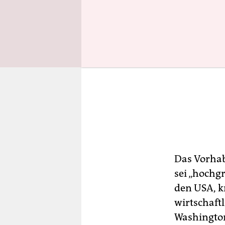
Das Vorhab
sei „hochg
den USA, kr
wirtschaft
Washington