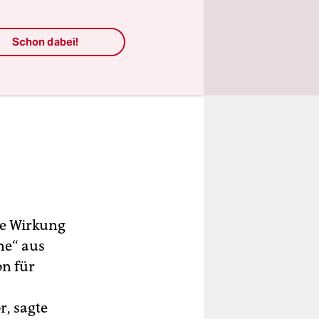
Schon dabei!
re Wirkung
ne“ aus
on für
r, sagte