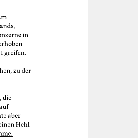
 am
ands,
onzerne in
t erhoben
1 greifen.
hen, zu der
 die
auf
te aber
einen Hehl
omme.