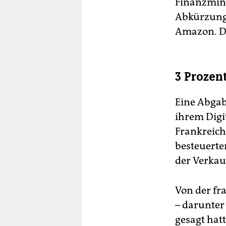
Finanzmini
Abkürzung 
Amazon. Di
3 Prozen
Eine Abgab
ihrem Digi
Frankreich
besteuerte
der Verkau
Von der fr
– darunter
gesagt hat