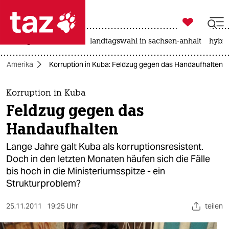

taz zahl ich
niedrigwasser
rente
landtagswahl in sachsen-anhalt
hybri

taz zahl ich
Amerika
Korruption in Kuba: Feldzug gegen das Handaufhalten
taz zahl ich
themen
Korruption in Kuba
Feldzug gegen das
politik
Handaufhalten
öko
Lange Jahre galt Kuba als korruptionsresistent.
Doch in den letzten Monaten häufen sich die Fälle
gesellschaft
bis hoch in die Ministeriumsspitze - ein
Strukturproblem?
kultur
sport
25.11.2011
19:25 Uhr
teilen