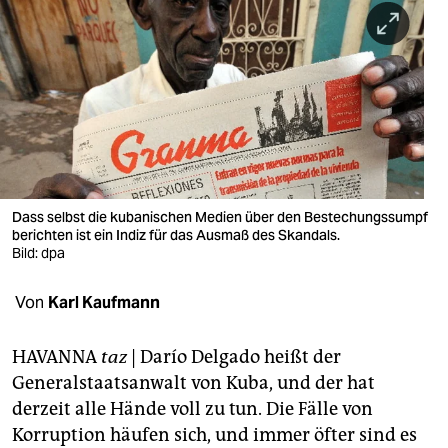
berlin
nord
wahrheit
verlag
verlag
veranstaltungen
Dass selbst die kubanischen Medien über den Bestechungssumpf
berichten ist ein Indiz für das Ausmaß des Skandals.
shop
Bild: dpa
fragen & hilfe
Von
Karl Kaufmann
unterstützen
HAVANNA
taz
| Darío Delgado heißt der
abo
Generalstaatsanwalt von Kuba, und der hat
derzeit alle Hände voll zu tun. Die Fälle von
genossenschaft
Korruption häufen sich, und immer öfter sind es