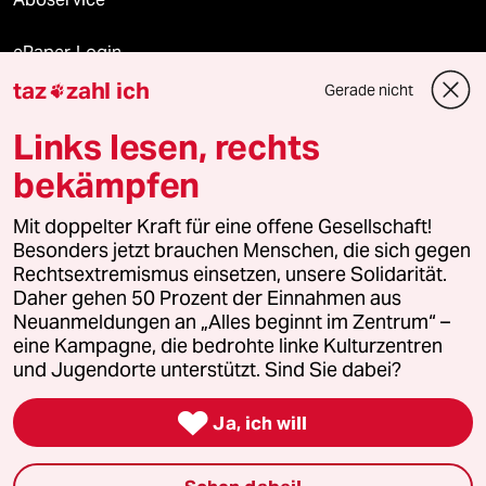
ePaper Login
taz
zahl ich
Gerade nicht

Downloads für Abonnierende
Links lesen, rechts
bekämpfen
© 2026 taz Verlags und Vertriebs GmbH
Alle Rechte vorbehalten. Bei rechtlichen Fragen oder für Genehmigungen
Mit doppelter Kraft für eine offene Gesellschaft!
wenden Sie sich bitte an
lizenzen@taz.de
Besonders jetzt brauchen Menschen, die sich gegen
Rechtsextremismus einsetzen, unsere Solidarität.
Daher gehen 50 Prozent der Einnahmen aus
Feedback
Redaktionsstatut
Kommune-Richtlinien
KI-
Neuanmeldungen an „Alles beginnt im Zentrum“ –
eine Kampagne, die bedrohte linke Kulturzentren
Leitlinie
Informant
Datenschutz
Impressum
AGB
und Jugendorte unterstützt. Sind Sie dabei?
Seitenwende
Einwilligungen widerrufen (Ads)

Ja, ich will