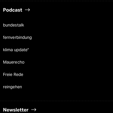
Podcast
bundestalk
fernverbindung
klima update°
Mauerecho
Freie Rede
reingehen
Newsletter