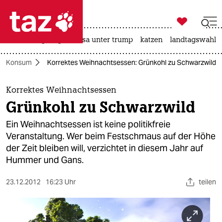

taz zahl ich
hitze
bergsteigen
usa unter trump
katzen
landtagswahl i

taz zahl ich
Konsum
Korrektes Weihnachtsessen: Grünkohl zu Schwarzwild
taz zahl ich
themen
Korrektes Weihnachtsessen
Grünkohl zu Schwarzwild
politik
Ein Weihnachtsessen ist keine politikfreie
öko
Veranstaltung. Wer beim Festschmaus auf der Höhe
der Zeit bleiben will, verzichtet in diesem Jahr auf
gesellschaft
Hummer und Gans.
kultur
23.12.2012
16:23 Uhr
teilen
sport