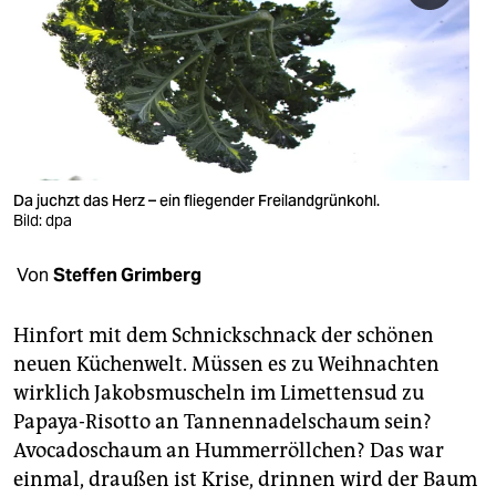
berlin
nord
wahrheit
verlag
verlag
Da juchzt das Herz – ein fliegender Freilandgrünkohl.
Bild: dpa
veranstaltungen
Von
Steffen Grimberg
shop
fragen & hilfe
Hinfort mit dem Schnickschnack der schönen
neuen Küchenwelt. Müssen es zu Weihnachten
unterstützen
wirklich Jakobsmuscheln im Limettensud zu
abo
Papaya-Risotto an Tannennadelschaum sein?
Avocadoschaum an Hummerröllchen? Das war
genossenschaft
einmal, draußen ist Krise, drinnen wird der Baum