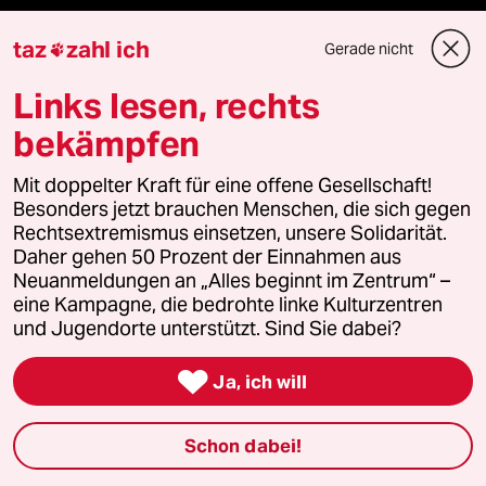
taz
zahl ich
Gerade nicht

taz Blogs
Links lesen, rechts
taz FUTURZWEI
bekämpfen
Le Monde diplomatique
Mit doppelter Kraft für eine offene Gesellschaft!
Besonders jetzt brauchen Menschen, die sich gegen
taz Archiv
Rechtsextremismus einsetzen, unsere Solidarität.
Daher gehen 50 Prozent der Einnahmen aus
Neuanmeldungen an „Alles beginnt im Zentrum“ –
eine Kampagne, die bedrohte linke Kulturzentren
Mehr taz Angebote
und Jugendorte unterstützt. Sind Sie dabei?

Ja, ich will
Reisen
Kantine
Schon dabei!