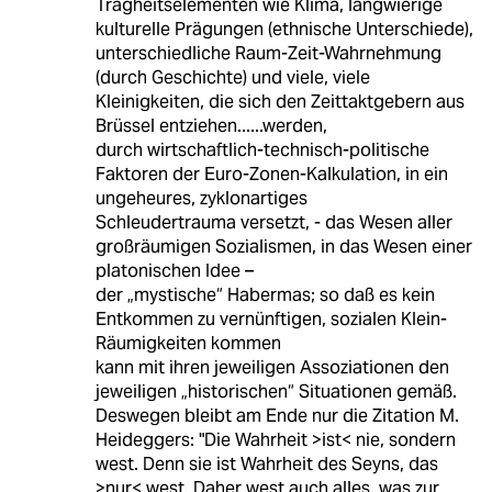
Trägheitselementen wie Klima, langwierige
kulturelle Prägungen (ethnische Unterschiede),
unterschiedliche Raum-Zeit-Wahrnehmung
(durch Geschichte) und viele, viele
Kleinigkeiten, die sich den Zeittaktgebern aus
Brüssel entziehen......werden,
durch wirtschaftlich-technisch-politische
Faktoren der Euro-Zonen-Kalkulation, in ein
ungeheures, zyklonartiges
Schleudertrauma versetzt, - das Wesen aller
großräumigen Sozialismen, in das Wesen einer
platonischen Idee –
der „mystische“ Habermas; so daß es kein
Entkommen zu vernünftigen, sozialen Klein-
Räumigkeiten kommen
kann mit ihren jeweiligen Assoziationen den
jeweiligen „historischen“ Situationen gemäß.
Deswegen bleibt am Ende nur die Zitation M.
Heideggers: "Die Wahrheit >ist< nie, sondern
west. Denn sie ist Wahrheit des Seyns, das
>nur< west. Daher west auch alles, was zur