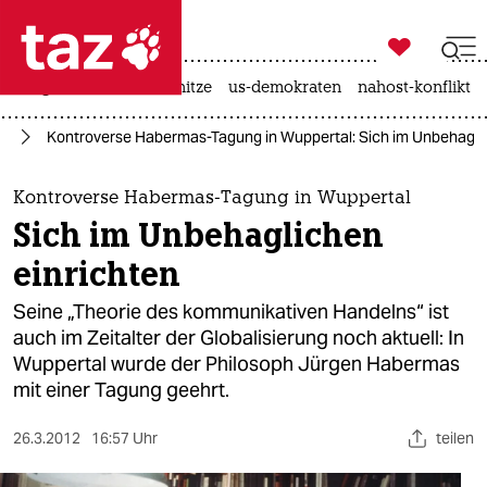

taz zahl ich
krieg in der ukraine
hitze
us-demokraten
nahost-konflikt

taz zahl ich
te
Kontroverse Habermas-Tagung in Wuppertal: Sich im Unbehaglic
taz zahl ich
themen
Kontroverse Habermas-Tagung in Wuppertal
Sich im Unbehaglichen
politik
einrichten
öko
Seine „Theorie des kommunikativen Handelns“ ist
auch im Zeitalter der Globalisierung noch aktuell: In
gesellschaft
Wuppertal wurde der Philosoph Jürgen Habermas
mit einer Tagung geehrt.
kultur
sport
26.3.2012
16:57 Uhr
teilen