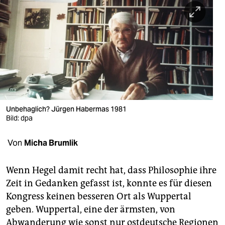
berlin
nord
wahrheit
verlag
verlag
veranstaltungen
Unbehaglich? Jürgen Habermas 1981
Bild: dpa
shop
Von
Micha Brumlik
fragen & hilfe
unterstützen
Wenn Hegel damit recht hat, dass Philosophie ihre
Zeit in Gedanken gefasst ist, konnte es für diesen
abo
Kongress keinen besseren Ort als Wuppertal
genossenschaft
geben. Wuppertal, eine der ärmsten, von
Abwanderung wie sonst nur ostdeutsche Regionen