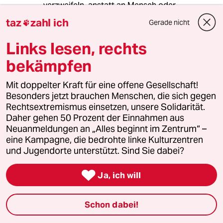
verzweifeln, anstatt an Mensch oder
Philosophie - wie Marx.
taz
zahl ich
Gerade nicht

Dreiviertel des Kommunikativen Handels geht
Links lesen, rechts
für Intrige, Lüge, Heimtücke und
"Verschwendung" drauf. Eine
bekämpfen
anthropologisch/natrlistisch/soziologisch
(Redundanzen), Begründung, Moral von
Mit doppelter Kraft für eine offene Gesellschaft!
Menschen für Menschen, sitzt schon "drin".
Besonders jetzt brauchen Menschen, die sich gegen
Soviel "Refexion" ist schon.
Rechtsextremismus einsetzen, unsere Solidarität.
Daher gehen 50 Prozent der Einnahmen aus
Aber der Tagungsband gibt wahrscheinlich
Neuanmeldungen an „Alles beginnt im Zentrum“ –
mehr Aufschluss.
eine Kampagne, die bedrohte linke Kulturzentren
und Jugendorte unterstützt. Sind Sie dabei?

Ja, ich will
anke
A
26.03.2012
,
21:34 Uhr
Na prima! Heutzutage warten sie nicht einmal
Schon dabei!
mehr ab, bis man gestorben ist, bevor sie