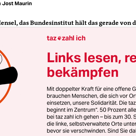
n
Jost Maurin
Hensel, das Bundesinstitut hält das gerade von 
dheitsorganisation als „wahrscheinlich krebse
taz
zahl ich

e Pestizid Glyphosat für gesundheitlich unbede
entechnisch veränderte Pflanzen und mit Chlo
Links lesen, r
rte Hühnchen. Warum liegen Sie häufig über K
ützern und oft auch der Mehrheit der Bevölke
bekämpfen
ensel:
Den meisten Leuten fehlt es an Fachkennt
Mit doppelter Kraft für eine offene G
persönliches Risiko einschätzen zu können. Ein P
brauchen Menschen, die sich vor O
it kleinen und großen Zahlen nicht umgehen kö
einsetzen, unsere Solidarität. Die ta
beginnt im Zentrum“. 50 Prozent a
piel eine Meldung gibt, dass ein Giftcocktail in 
bei taz zahl ich gehen – bis zum 30
rde, sollte die erste Frage sein: Ist die Konzentr
die linke, selbstverwaltete Orte unte
iftig? Gerade die Presse neigt dazu, relative Zah
bevor sie verschwinden. Sind Sie da