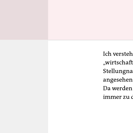
anzugeben:
während di
Sind viele
BfR dem Ag
Ich versteh
„wirtschaf
Stellungna
angesehen 
Da werden 
immer zu 