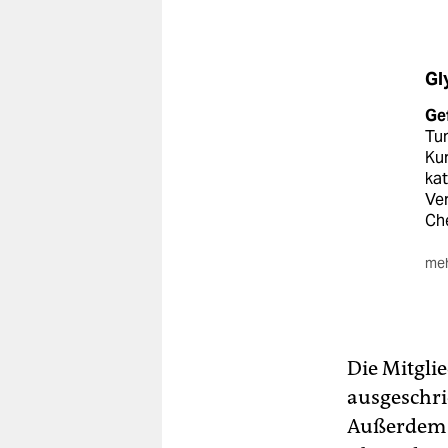
Gl
Ge
Tu
Ku
kat
Ver
Che
meh
Ei
Wir
Gru
Ab
Die Mitgli
se
ausgeschri
For
Außerdem b