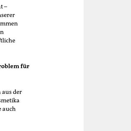
t –
nserer
stimmen
en
tliche
Problem für
 aus der
osmetika
e auch