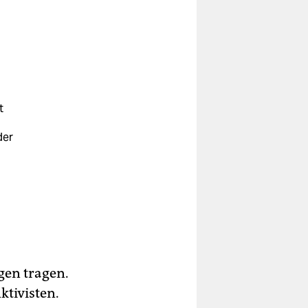
t
der
n.
in
gen tragen.
ktivisten.