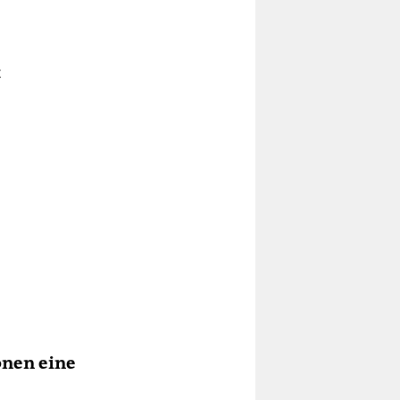
t
onen eine