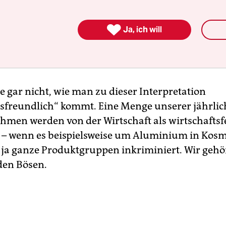
 100 Prozent mehr oder 200 Prozent mehr von e
e absoluten Zahlen möglicherweise sehr niedrig 

Ja, ich will
 Ihrer Stellungnahmen wirtschaftsfreundlich, w
rarministerium unterstellt ist?
e gar nicht, wie man zu dieser Interpretation
tsfreundlich“ kommt. Eine Menge unserer jährlic
hmen werden von der Wirtschaft als wirtschaftsf
– wenn es beispielsweise um Aluminium in Kosme
ja ganze Produktgruppen inkriminiert. Wir gehö
den Bösen.