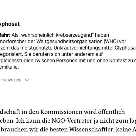
yphosat
fahr:
Als „wahrscheinlich krebserzeugend“ haben
morforscher der Weltgesundheitsorganisation (WHO) vor
rzem das meistgenutzte Unkrautvernichtungsmittel Glyphosa
egorisiert. Sie berufen sich unter anderem auf
gleichsstudien zwischen Personen mit und ohne Kontakt zu 
mikalie.
r anzeigen
nschätzen:
Das Bundesinstitut für Risikobewertung hat den
kstoff als ungefährlich für Menschen eingestuft. Auf dieser
ndlage wollte die EU die Zulassung von Glyphosat verlänger
wiegeln:
Der Chemiekonzern Monsanto verwendet den Stoff 
edschaft in den Kommissionen wird öffentlich
inem Pestizid Roundup und argumentiert, dass andere WHO-
eben. Ich kann die NGO-Vertreter ja nicht zum Ja
scher Glyphosat für nicht krebserregend halten
rauchen wir die besten Wissenschaftler, keine A