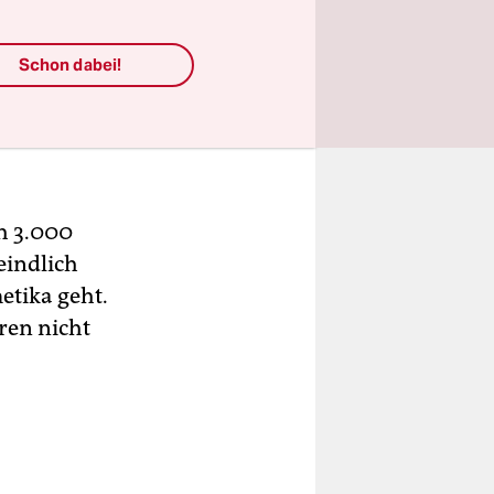
twas,
sind.
Schon dabei!
eil das
h 3.000
eindlich
tika geht.
ren nicht