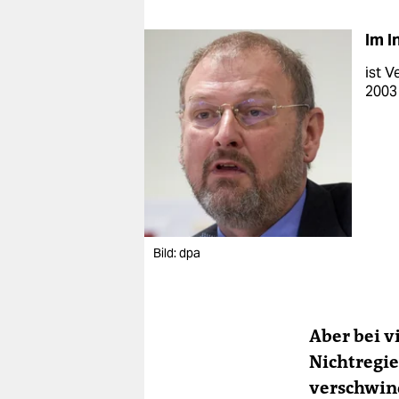
Im I
ist V
2003 
Bild: dpa
Aber bei v
Nichtregi
verschwin