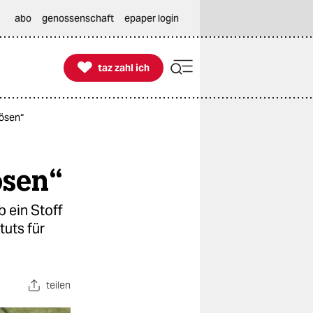
abo
genossenschaft
epaper login

taz zahl ich
taz zahl ich
Bösen“
ösen“
b ein Stoff
tuts für
teilen