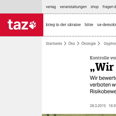
hautnavigation anspringen
hauptinhalt anspringen
footer anspringen
verlag
veranstaltungen
shop
fragen &
krieg in der ukraine
hitze
us-demokr

taz zahl ich
taz zahl ich
Startseite
Öko
Ökologie
Glypho
themen
politik
Kontrolle v
„Wir 
öko
Wir bewerte
gesellschaft
verboten wi
Risikobewe
kultur
sport
28.3.2015
16:3