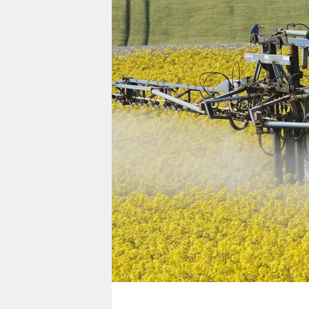
berlin
nord
wahrheit
verlag
verlag
veranstaltungen
shop
fragen & hilfe
unterstützen
abo
genossenschaft