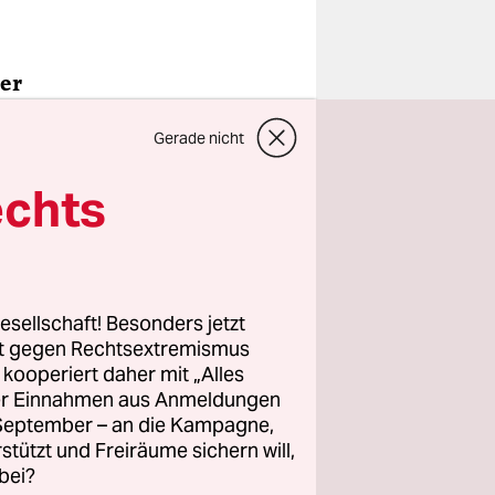
der
rregend“
Gerade nicht
nklich –
r
echts
reuz mit
rung?
nis, um
esellschaft! Besonders jetzt
roblem ist,
rt gegen Rechtsextremismus
nnen. Wenn
z kooperiert daher mit „Alles
ller Einnahmen aus Anmeldungen
irgendetwas
. September – an die Kampagne,
ation
rstützt und Freiräume sichern will,
len
bei?