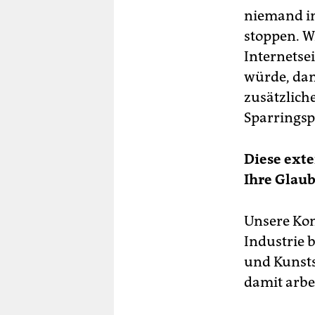
niemand in
stoppen. W
Internetse
würde, dan
zusätzlich
Sparringsp
Diese exte
Ihre Glau
Unsere Kom
Industrie 
und Kunsts
damit arbe