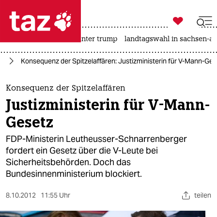

taz zahl ich
nahost-konflikt
usa unter trump
landtagswahl in sachsen-an

taz zahl ich
nd
Konsequenz der Spitzelaffären: Justizministerin für V-Mann-Ges
taz zahl ich
themen
Konsequenz der Spitzelaffären
Justizministerin für V-Mann-
politik
Gesetz
öko
FDP-Ministerin Leutheusser-Schnarrenberger
fordert ein Gesetz über die V-Leute bei
gesellschaft
Sicherheitsbehörden. Doch das
Bundesinnenministerium blockiert.
kultur
sport
8.10.2012
11:55 Uhr
teilen