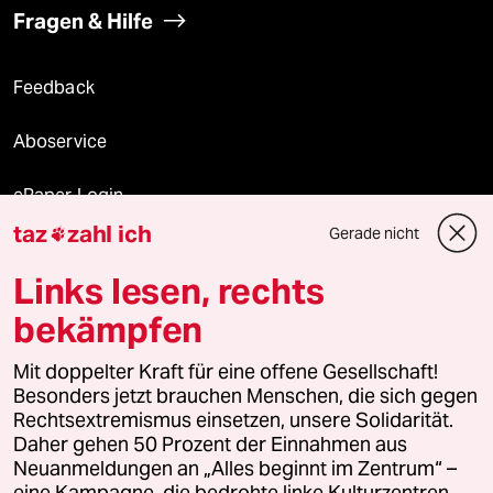
Fragen & Hilfe
Feedback
Aboservice
ePaper Login
taz
zahl ich
Gerade nicht

Downloads für Abonnierende
Links lesen, rechts
bekämpfen
© 2026 taz Verlags und Vertriebs GmbH
Alle Rechte vorbehalten. Bei rechtlichen Fragen oder für Genehmigungen
Mit doppelter Kraft für eine offene Gesellschaft!
wenden Sie sich bitte an
lizenzen@taz.de
Besonders jetzt brauchen Menschen, die sich gegen
Rechtsextremismus einsetzen, unsere Solidarität.
Daher gehen 50 Prozent der Einnahmen aus
Feedback
Redaktionsstatut
Kommune-Richtlinien
KI-
Neuanmeldungen an „Alles beginnt im Zentrum“ –