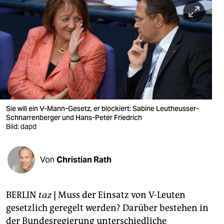
berlin
nord
wahrheit
verlag
verlag
veranstaltungen
Sie will ein V-Mann-Gesetz, er blockiert: Sabine Leutheusser-
Schnarrenberger und Hans-Peter Friedrich
shop
Bild: dapd
fragen & hilfe
Von
Christian Rath
unterstützen
abo
BERLIN
taz
|
Muss der Einsatz von V-Leuten
genossenschaft
gesetzlich geregelt werden? Darüber bestehen in
der Bundesregierung unterschiedliche