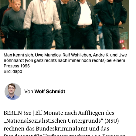
berlin
nord
wahrheit
verlag
verlag
Man kennt sich. Uwe Mundlos, Ralf Wohlleben, Andre K. und Uwe
Böhnhardt (von ganz rechts nach immer noch rechts) bei einem
veranstaltungen
Prozess 1996
Bild: dapd
shop
fragen & hilfe
Von
Wolf Schmidt
unterstützen
BERLIN
taz
| Elf Monate nach Auffliegen des
abo
„Nationalsozialistischen Untergrunds“ (NSU)
genossenschaft
rechnen das Bundeskriminalamt und das