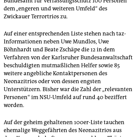
Bundesamt für Verfassungsschutz 100 Personen
epaper login
dem „engeren und weiteren Umfeld“ des
Zwickauer Terrortrios zu.
Auf einer entsprechenden Liste stehen nach taz-
Informationen neben Uwe Mundlos, Uwe
Böhnhardt und Beate Zschäpe die 12 in dem
Verfahren von der Karlsruher Bundesanwaltschaft
beschuldigten mutmaßlichen Helfer sowie 85
weitere angebliche Kontaktpersonen des
Neonazitrios oder von dessen engsten
Unterstützern. Bisher war die Zahl der „relevanten
Personen“ im NSU-Umfeld auf rund 40 beziffert
worden.
Auf der geheim gehaltenen 100er-Liste tauchen
ehemalige Weggefährten des Neonazitrios aus