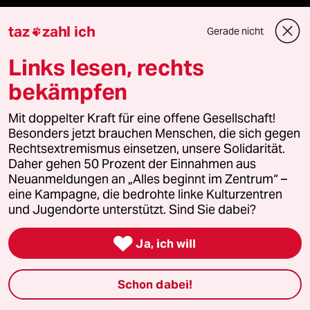
taz
zahl ich
Gerade nicht

Veranstaltungen
Links lesen, rechts
bekämpfen
Demnächst
Mit doppelter Kraft für eine offene Gesellschaft!
Vor Ort
Besonders jetzt brauchen Menschen, die sich gegen
Rechtsextremismus einsetzen, unsere Solidarität.
Live im Stream
Daher gehen 50 Prozent der Einnahmen aus
Neuanmeldungen an „Alles beginnt im Zentrum“ –
Vergangene
eine Kampagne, die bedrohte linke Kulturzentren
und Jugendorte unterstützt. Sind Sie dabei?
taz lab 2027

Ja, ich will
Mehr taz Lesestoff
Schon dabei!