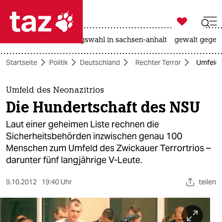

taz zahl ich
hitze
surfen
landtagswahl in sachsen-anhalt
gewalt gegen

taz zahl ich
Startseite
Politik
Deutschland
Rechter Terror
Umfeld 
taz zahl ich
themen
Umfeld des Neonazitrios
Die Hundertschaft des NSU
politik
Laut einer geheimen Liste rechnen die
öko
Sicherheitsbehörden inzwischen genau 100
Menschen zum Umfeld des Zwickauer Terrortrios –
gesellschaft
darunter fünf langjährige V-Leute.
kultur
9.10.2012
19:40 Uhr
teilen
sport