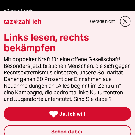
ePaper Login
taz
zahl ich
Gerade nicht

Downloads für Abonnierende
Links lesen, rechts
bekämpfen
© 2026 taz Verlags und Vertriebs GmbH
Mit doppelter Kraft für eine offene Gesellschaft!
Alle Rechte vorbehalten. Bei rechtlichen Fragen oder für Genehmigungen
wenden Sie sich bitte an
lizenzen@taz.de
Besonders jetzt brauchen Menschen, die sich gegen
Rechtsextremismus einsetzen, unsere Solidarität.
Daher gehen 50 Prozent der Einnahmen aus
Feedback
Redaktionsstatut
Kommune-Richtlinien
KI-
Neuanmeldungen an „Alles beginnt im Zentrum“ –
eine Kampagne, die bedrohte linke Kulturzentren
Leitlinie
Informant
Datenschutz
Impressum
AGB
und Jugendorte unterstützt. Sind Sie dabei?
Seitenwende
Einwilligungen widerrufen (Ads)

Ja, ich will
Schon dabei!