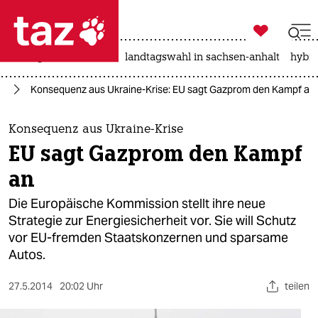

taz zahl ich
niedrigwasser
rente
landtagswahl in sachsen-anhalt
hybri

taz zahl ich
ie
Konsequenz aus Ukraine-Krise: EU sagt Gazprom den Kampf an
taz zahl ich
themen
Konsequenz aus Ukraine-Krise
EU sagt Gazprom den Kampf
politik
an
öko
Die Europäische Kommission stellt ihre neue
Strategie zur Energiesicherheit vor. Sie will Schutz
gesellschaft
vor EU-fremden Staatskonzernen und sparsame
Autos.
kultur
sport
27.5.2014
20:02 Uhr
teilen