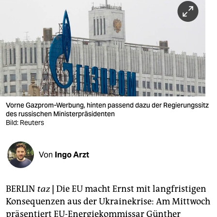
berlin
nord
wahrheit
verlag
verlag
veranstaltungen
Vorne Gazprom-Werbung, hinten passend dazu der Regierungssitz
des russischen Ministerpräsidenten
shop
Bild: Reuters
fragen & hilfe
Von
Ingo Arzt
unterstützen
abo
BERLIN
taz
|
Die EU macht Ernst mit langfristigen
genossenschaft
Konsequenzen aus der Ukrainekrise: Am Mittwoch
präsentiert EU-Energiekommissar Günther