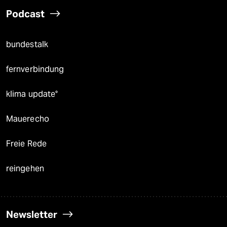
Podcast
bundestalk
fernverbindung
klima update°
Mauerecho
Freie Rede
reingehen
Newsletter