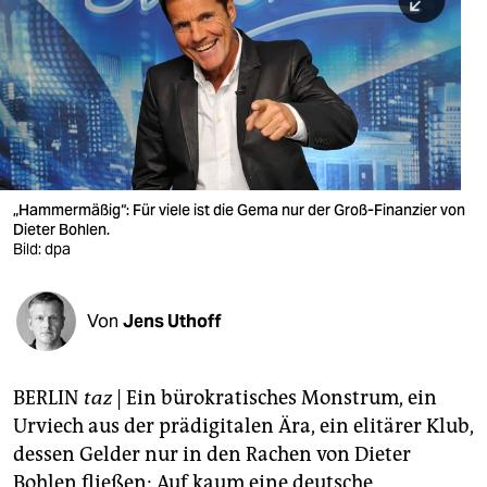
berlin
nord
wahrheit
verlag
verlag
„Hammermäßig“: Für viele ist die Gema nur der Groß-Finanzier von
Dieter Bohlen.
veranstaltungen
Bild: dpa
shop
fragen & hilfe
Von
Jens Uthoff
unterstützen
BERLIN
taz
| Ein bürokratisches Monstrum, ein
abo
Urviech aus der prädigitalen Ära, ein elitärer Klub,
genossenschaft
dessen Gelder nur in den Rachen von Dieter
Bohlen fließen: Auf kaum eine deutsche