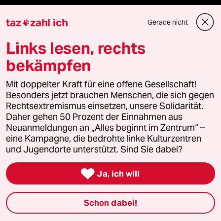
Nord
taz
zahl ich
Gerade nicht

Links lesen, rechts
Wahrheit
bekämpfen
Mit doppelter Kraft für eine offene Gesellschaft!
Themen
Besonders jetzt brauchen Menschen, die sich gegen
Rechtsextremismus einsetzen, unsere Solidarität.
Daher gehen 50 Prozent der Einnahmen aus
Hitze
Neuanmeldungen an „Alles beginnt im Zentrum“ –
eine Kampagne, die bedrohte linke Kulturzentren
Krieg in der Ukraine
und Jugendorte unterstützt. Sind Sie dabei?
Nahost-Konflikt

Ja, ich will
Schon dabei!
Verlag