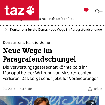

taz zahl ich
hitze
krieg in der ukraine
nahost-konflikt

taz zahl ich
ht
Konkurrenz für die Gema: Neue Wege im Paragrafendschungel
taz zahl ich
themen
Konkurrenz für die Gema
Neue Wege im
politik
Paragrafendschungel
öko
Die Verwertungsgesellschaft könnte bald ihr
Monopol bei der Wahrung von Musikerrechten
gesellschaft
verlieren. Das sorgt schon jetzt für Veränderungen.
kultur
9.4.2014
15:42 Uhr
teilen
sport