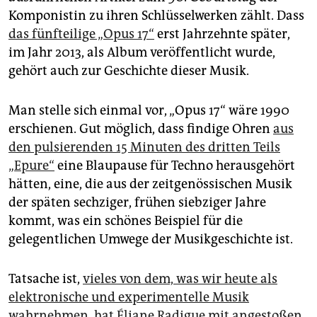
epaper login
Komponistin zu ihren Schlüsselwerken zählt. Dass
das fünfteilige „Opus 17“
erst Jahrzehnte später,
im Jahr 2013, als Album veröffentlicht wurde,
gehört auch zur Geschichte dieser Musik.
Man stelle sich einmal vor, „Opus 17“ wäre 1990
erschienen. Gut möglich, dass findige Ohren
aus
den pulsierenden 15 Minuten des dritten Teils
„Epure“
eine Blaupause für Techno herausgehört
hätten, eine, die aus der zeitgenössischen Musik
der späten sechziger, frühen siebziger Jahre
kommt, was ein schönes Beispiel für die
gelegentlichen Umwege der Musikgeschichte ist.
Tatsache ist,
vieles von dem, was wir heute als
elektronische und experimentelle Musik
wahrnehmen, hat Éliane Radigue mit angestoßen
.