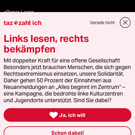
ePaper Login
taz
zahl ich
Gerade nicht

Downloads für Abonnierende
Links lesen, rechts
bekämpfen
© 2026 taz Verlags und Vertriebs GmbH
Alle Rechte vorbehalten. Bei rechtlichen Fragen oder für Genehmigungen
Mit doppelter Kraft für eine offene Gesellschaft!
wenden Sie sich bitte an
lizenzen@taz.de
Besonders jetzt brauchen Menschen, die sich gegen
Rechtsextremismus einsetzen, unsere Solidarität.
Daher gehen 50 Prozent der Einnahmen aus
Feedback
Redaktionsstatut
Kommune-Richtlinien
KI-
Neuanmeldungen an „Alles beginnt im Zentrum“ –
eine Kampagne, die bedrohte linke Kulturzentren
Leitlinie
Informant
Datenschutz
Impressum
AGB
und Jugendorte unterstützt. Sind Sie dabei?
Seitenwende
Einwilligungen widerrufen (Ads)

Ja, ich will
Schon dabei!