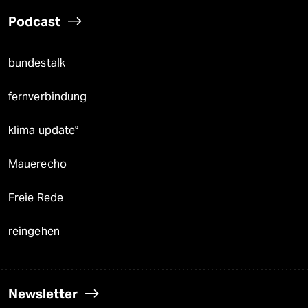
Podcast
bundestalk
fernverbindung
klima update°
Mauerecho
Freie Rede
reingehen
Newsletter