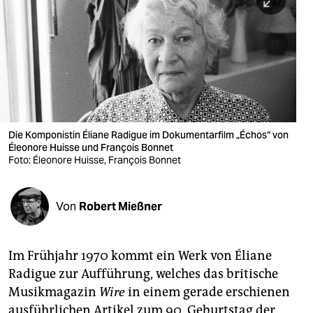
berlin
nord
wahrheit
verlag
verlag
Die Komponistin Éliane Radigue im Dokumentarfilm „Échos“ von
Éleonore Huisse und François Bonnet​
veranstaltungen
Foto: Éleonore Huisse, François Bonnet
shop
fragen & hilfe
Von
Robert Mießner
unterstützen
Im Frühjahr 1970 kommt ein Werk von Éliane
abo
Radigue zur Aufführung, welches das britische
genossenschaft
Musikmagazin
Wire
in einem gerade erschienen
ausführlichen Artikel zum 90. Geburtstag der