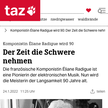

taz zahl ich
krieg in der ukraine
hitze
niedrigwasser
waldbrände

taz zahl ich
ch
Komponistin Éliane Radigue wird 90: Der Zeit die Schwere nehm
taz zahl ich
themen
Komponistin Éliane Radigue wird 90
Der Zeit die Schwere
politik
nehmen
öko
Die französische Komponistin Éliane Radigue ist
eine Pionierin der elektronischen Musik. Nun wird
gesellschaft
die Meisterin der Langsamkeit 90 Jahre alt.
kultur
24.1.2022
11:25 Uhr
teilen
sport