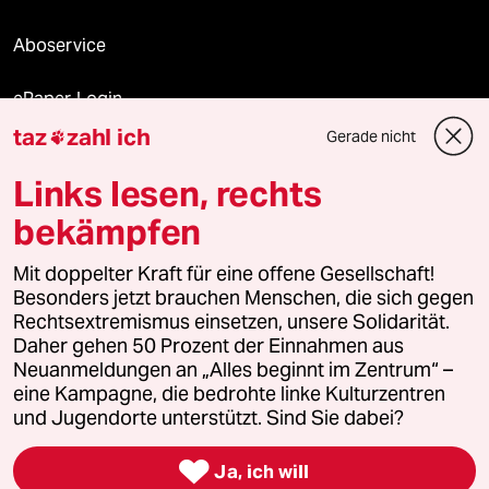
Aboservice
ePaper Login
taz
zahl ich
Gerade nicht

Downloads für Abonnierende
Links lesen, rechts
bekämpfen
© 2026 taz Verlags und Vertriebs GmbH
Alle Rechte vorbehalten. Bei rechtlichen Fragen oder für Genehmigungen
Mit doppelter Kraft für eine offene Gesellschaft!
wenden Sie sich bitte an
lizenzen@taz.de
Besonders jetzt brauchen Menschen, die sich gegen
Rechtsextremismus einsetzen, unsere Solidarität.
Daher gehen 50 Prozent der Einnahmen aus
Feedback
Redaktionsstatut
Kommune-Richtlinien
KI-
Neuanmeldungen an „Alles beginnt im Zentrum“ –
eine Kampagne, die bedrohte linke Kulturzentren
Leitlinie
Informant
Datenschutz
Impressum
AGB
und Jugendorte unterstützt. Sind Sie dabei?
Seitenwende
Einwilligungen widerrufen (Ads)

Ja, ich will