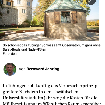
berlin
nord
wahrheit
verlag
verlag
So schön ist das Tübinger Schloss samt Observatorium ganz ohne
Salat-Bowls und Nudel-Tüten
veranstaltungen
Foto: dpa
shop
fragen & hilfe
Von
Bernward Janzing
unterstützen
In Tübingen soll künftig das Verursacherprinzip
abo
greifen: Nachdem in der schwäbischen
genossenschaft
Universitätsstadt im Jahr 2017 die Kosten für die
Müllbeseitigung im öffentlichen Raum gegenüber