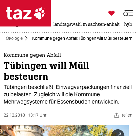

taz zahl ich
niedrigwasser
rente
landtagswahl in sachsen-anhalt
hybri

taz zahl ich
Ökologie
Kommune gegen Abfall: Tübingen will Müll besteuern
taz zahl ich
themen
Kommune gegen Abfall
Tübingen will Müll
politik
besteuern
öko
Tübingen beschließt, Einwegverpackungen finanziell
zu belasten. Zugleich will die Kommune
gesellschaft
Mehrwegsysteme für Essensbuden entwickeln.
kultur
22.12.2018
13:17 Uhr
teilen
sport