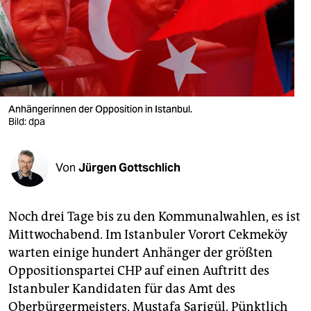
berlin
nord
wahrheit
verlag
Anhängerinnen der Opposition in Istanbul.
verlag
Bild: dpa
veranstaltungen
Von
Jürgen Gottschlich
shop
fragen & hilfe
Noch drei Tage bis zu den Kommunalwahlen, es ist
unterstützen
Mittwochabend. Im Istanbuler Vorort Cekmeköy
warten einige hundert Anhänger der größten
abo
Oppositionspartei CHP auf einen Auftritt des
genossenschaft
Istanbuler Kandidaten für das Amt des
Oberbürgermeisters, Mustafa Sarigül. Pünktlich