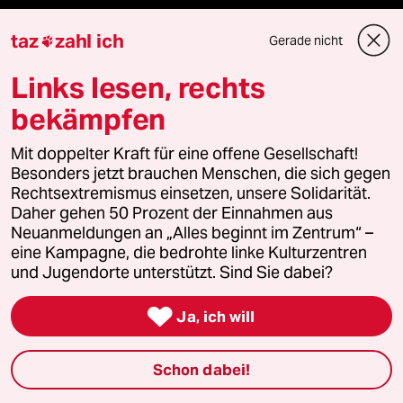
taz
zahl ich
Gerade nicht

Reisen
Links lesen, rechts
Kantine
bekämpfen
Shop
Mit doppelter Kraft für eine offene Gesellschaft!
Besonders jetzt brauchen Menschen, die sich gegen
Anzeigen
Rechtsextremismus einsetzen, unsere Solidarität.
Daher gehen 50 Prozent der Einnahmen aus
Neuanmeldungen an „Alles beginnt im Zentrum“ –
eine Kampagne, die bedrohte linke Kulturzentren
Fragen & Hilfe
und Jugendorte unterstützt. Sind Sie dabei?

Feedback
Ja, ich will
Aboservice
Schon dabei!
ePaper Login