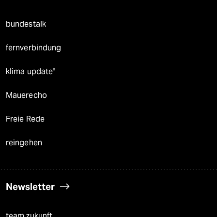
bundestalk
fernverbindung
klima update°
Mauerecho
Freie Rede
reingehen
Newsletter
team zukunft