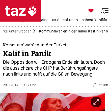

taz zahl ich
hitze
krieg in der ukraine
us-demokraten
nahost-konflikt

taz zahl ich
Türkei unter Erdoğan
Kommunalwahlen in der Türkei: Kalif in Panik
taz zahl ich
themen
Kommunalwahlen in der Türkei
Kalif in Panik
politik
Die Opposition will Erdogans Ende einläuten. Doch
öko
die aussichtsreiche CHP hat Berührungsängste
nach links und hofft auf die Gülen-Bewegung.
gesellschaft
28.3.2014
19:52 Uhr
teilen
kultur
sport