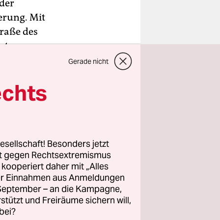
 der
erung. Mit
traße des
nter
Gerade nicht
echts
esellschaft! Besonders jetzt
rt gegen Rechtsextremismus
z kooperiert daher mit „Alles
ller Einnahmen aus Anmeldungen
. September – an die Kampagne,
rstützt und Freiräume sichern will,
bei?