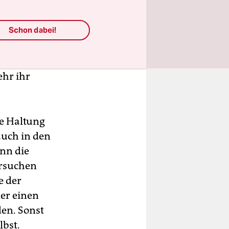
Schon dabei!
verzichten?
Konflikte,
ehr ihr
e Haltung
auch in den
nn die
ersuchen
e der
der einen
den. Sonst
lbst.