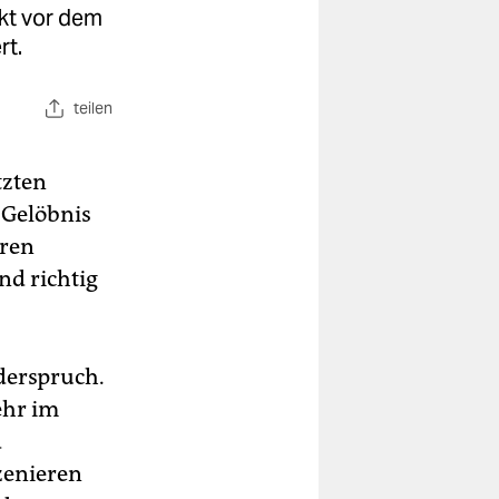
ekt vor dem
rt.
teilen
tzten
 Gelöbnis
aren
nd richtig
iderspruch.
ehr im
d
zenieren