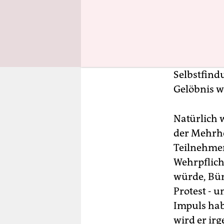
Doch ist es
Ist kein Pr
Selbstfind
Gelöbnis w
Natürlich 
der Mehrhe
Teilnehmer
Wehrpflich
würde, Bürg
Protest - u
Impuls hab
wird er ir