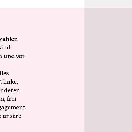
wahlen
sind.
h und vor
lles
 linke,
ür deren
n, frei
ngagement.
e unsere