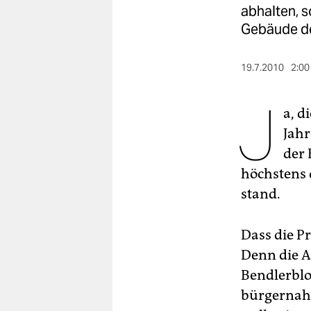
berlin
abhalten, s
Gebäude der
nord
wahrheit
19.7.2010
2:00
verlag
J
a, d
verlag
Jahr
veranstaltungen
der 
höchstens 
shop
stand.
fragen & hilfe
unterstützen
Dass die P
Denn die A
abo
Bendlerblo
genossenschaft
bürgernah 