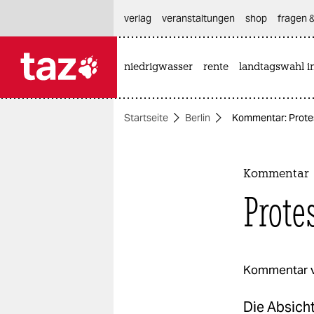
hautnavigation anspringen
hauptinhalt anspringen
footer anspringen
verlag
veranstaltungen
shop
fragen &
niedrigwasser
rente
landtagswahl i

taz zahl ich
taz zahl ich
Startseite
Berlin
Kommentar: Protest
themen
politik
Kommentar
öko
Prote
gesellschaft
kultur
Kommentar 
sport
Die Absicht