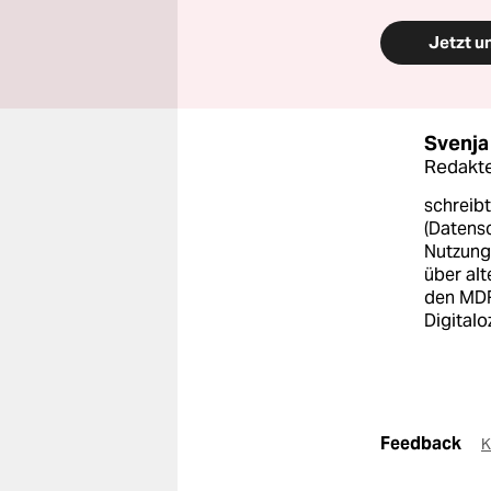
Jetzt u
Svenja
Redakte
schreibt
(Datens
Nutzung
über alt
den MDR
Digitalo
Feedback
K