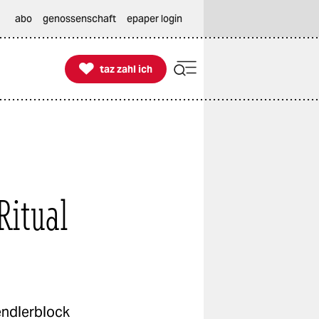
abo
genossenschaft
epaper login

taz zahl ich
taz zahl ich
Ritual
endlerblock