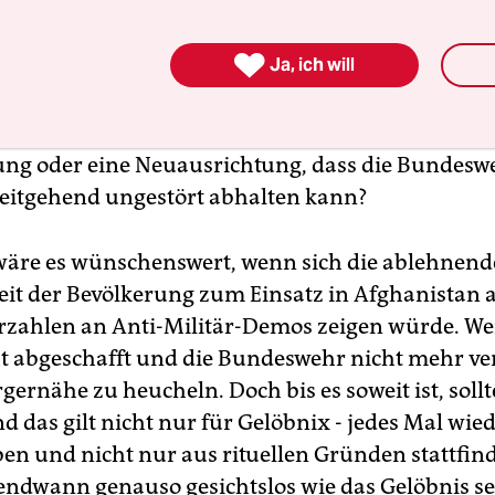

Ja, ich will
 deshalb richtig, als Konsequenz auf Proteste zu 
otest besser als ein kleiner Protest? Rechtfertigen 
ung oder eine Neuausrichtung, dass die Bundesw
eitgehend ungestört abhalten kann?
wäre es wünschenswert, wenn sich die ablehnend
it der Bevölkerung zum Einsatz in Afghanistan 
zahlen an Anti-Militär-Demos zeigen würde. We
t abgeschafft und die Bundeswehr nicht mehr v
ernähe zu heucheln. Doch bis es soweit ist, sollt
nd das gilt nicht nur für Gelöbnix - jedes Mal wie
en und nicht nur aus rituellen Gründen stattfin
gendwann genauso gesichtslos wie das Gelöbnis se