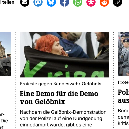
 teilen
Prot
Proteste gegen Bundeswehr-Gelöbnis
Pol
Eine Demo für die Demo
au
von Gelöbnix
Bünd
Nachdem die Gelöbnix-Demonstration
r-
demo
von der Polizei auf eine Kundgebung
 Die
kriti
eingedampft wurde, gibt es eine
er