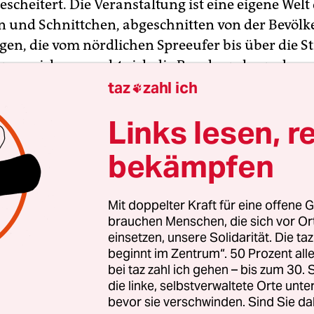
 gescheitert. Die Veranstaltung ist eine eigene Welt
 und Schnittchen, abgeschnitten von der Bevölk
en, die vom nördlichen Spreeufer bis über die S
inweg reichen, macht sich die Bundeswehr weder u
noch unter Touristen Freunde.
taz
zahl ich

Links lesen, r
bekämpfen
Mit doppelter Kraft für eine offene G
brauchen Menschen, die sich vor O
einsetzen, unsere Solidarität. Die ta
beginnt im Zentrum“. 50 Prozent a
bei taz zahl ich gehen – bis zum 30
die linke, selbstverwaltete Orte unte
bevor sie verschwinden. Sind Sie da