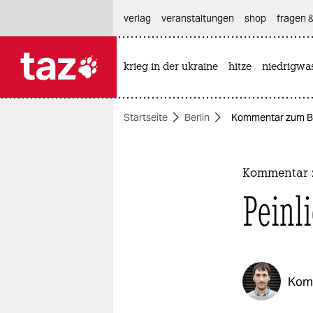
hautnavigation anspringen
hauptinhalt anspringen
footer anspringen
verlag
veranstaltungen
shop
fragen &
krieg in der ukraine
hitze
niedrigwa

taz zahl ich
taz zahl ich
Startseite
Berlin
Kommentar zum BER
themen
politik
Kommentar 
öko
Peinl
gesellschaft
kultur
Kom
sport