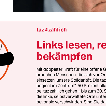
taz
zahl ich

größere Peinlichkeit ist kaum vorstellbar. Da holt
Links lesen, r
ghafenchef Hartmut Mehdorn einen Feuerwehrm
größte Sorgenkind an der Dauerbaustelle, die
bekämpfen
zanlage. Und kaum ist der neue Technikchef im
ieder gehen. Und zwar aus einem gravierenden G
Mit doppelter Kraft für eine offene G
chlich gewesen sein. Ein Korruptionsskandal hat 
brauchen Menschen, die sich vor O
flughafen gerade noch gefehlt.
einsetzen, unsere Solidarität. Die ta
beginnt im Zentrum“. 50 Prozent a
sion über die Entrauchungsanlage erscheint da i
bei taz zahl ich gehen – bis zum 30
die linke, selbstverwaltete Orte unte
t. Hatte der Technikchef fachliche Argumente fü
bevor sie verschwinden. Sind Sie da
sierte komplette Neuplanung, oder dachte er nur