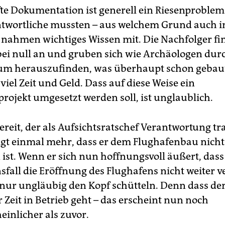
e Dokumentation ist generell ein Riesenproblem
ntwortliche mussten – aus welchem Grund auch 
nahmen wichtiges Wissen mit. Die Nachfolger fi
ei null an und gruben sich wie Archäologen durc
 um herauszufinden, was überhaupt schon gebau
 viel Zeit und Geld. Dass auf diese Weise ein
projekt umgesetzt werden soll, ist unglaublich.
reit, der als Aufsichtsratschef Verantwortung tr
igt einmal mehr, dass er dem Flughafenbau nich
ist. Wenn er sich nun hoffnungsvoll äußert, dass
sfall die Eröffnung des Flughafens nicht weiter v
ur ungläubig den Kopf schütteln. Denn dass der
 Zeit in Betrieb geht – das erscheint nun noch
inlicher als zuvor.