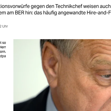
tionsvorwürfe gegen den Technikchef weisen auch 
lem am BER hin: das häufig angewandte Hire-and-Fi
2 Uhr
ht so
Herr
orn.
: dpa