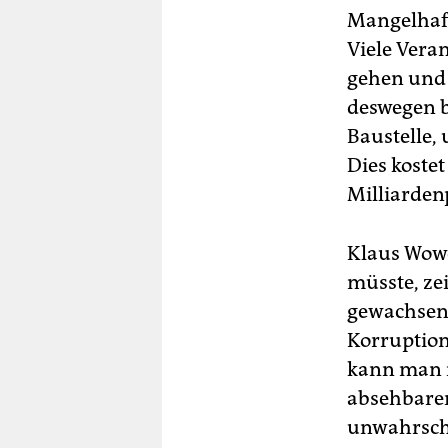
Mangelhaft
Viele Vera
gehen und 
deswegen b
Baustelle,
Dies kostet
Milliarden
Klaus Wowe
müsste, ze
gewachsen 
Korruption
kann man n
absehbarer
unwahrsche