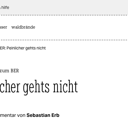
 hilfe
sser
waldbrände
: Peinlicher gehts nicht
zum BER
icher gehts nicht
mentar von
Sebastian Erb