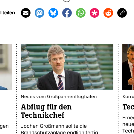
 teilen
Neues vom Großpannenflughafen
Korr
Abflug für den
Tec
Technikchef
Erne
neue
egen
Jochen Großmann sollte die
Tech
Brandschutzanlage endlich fertig