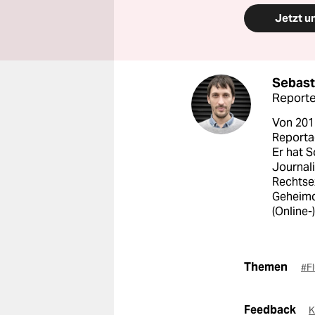
Jetzt u
Sebast
Reporte
Von 2011
Reporta
Er hat S
Journal
Rechtse
Geheimd
(Online
Themen
#F
Feedback
K