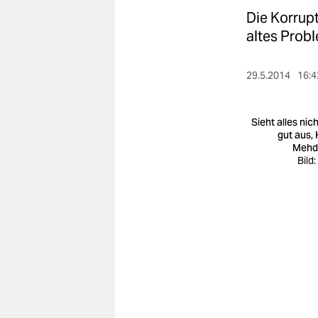
berlin
Die Korrup
nord
altes Prob
wahrheit
29.5.2014
16:4
verlag
Sieht alles nic
verlag
gut aus, 
Mehd
veranstaltungen
Bild
shop
fragen & hilfe
unterstützen
abo
genossenschaft