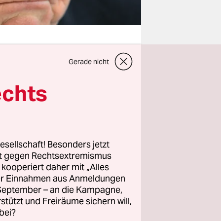
Gerade nicht
echts
ann für
 Amt, muss
rund: Er
esellschaft! Besonders jetzt
dem
rt gegen Rechtsextremismus
z kooperiert daher mit „Alles
ller Einnahmen aus Anmeldungen
n ganz
. September – an die Kampagne,
rstützt und Freiräume sichern will,
r die von
bei?
 an den