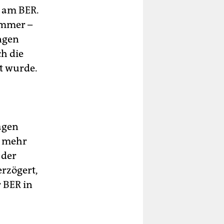
 am BER.
immer –
ngen
h die
t wurde.
agen
t mehr
 der
erzögert,
 BER in