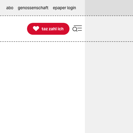
abo
genossenschaft
epaper login

taz zahl ich
taz zahl ich