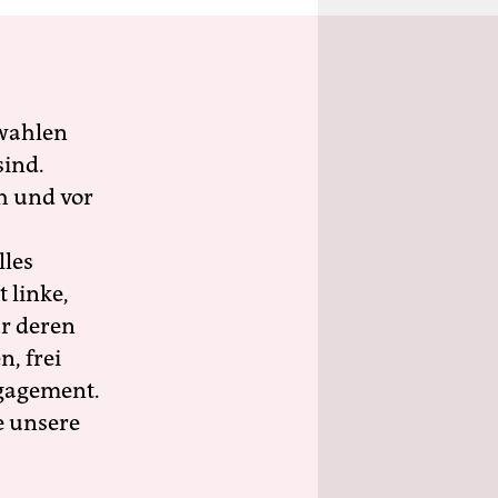
wahlen
sind.
h und vor
lles
 linke,
ür deren
n, frei
ngagement.
e unsere