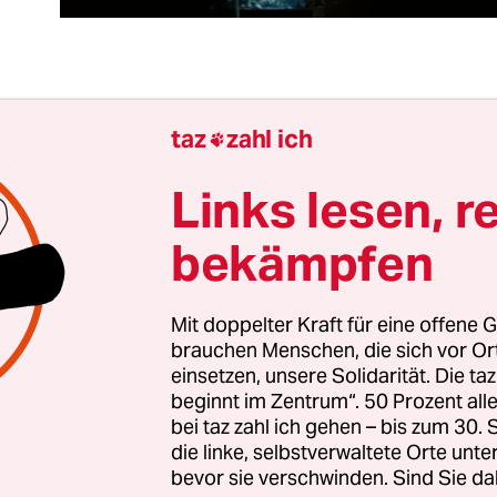
 Aufregung, die vorher in den langen Schlangen v
taz
zahl ich

rliner Volksbühne geherrscht hatte, war schnell v
s der ehemalige griechische Finanzminister Yanis
Links lesen, r
 Bühne betreten hatte: Austerität, Troika, Brüssel
bekämpfen
, um die es an diesem Gründungsabend seiner n
en linken Bewegung #DiEM25 gehen sollte, ware
Mit doppelter Kraft für eine offene G
brauchen Menschen, die sich vor O
einsetzen, unsere Solidarität. Die ta
orfeld rätselten zudem die meisten, was #DiEM25
beginnt im Zentrum“. 50 Prozent a
e. Der „Blockupy“-Aktivist John Malamatinas hatte
bei taz zahl ich gehen – bis zum 30
ief
an Varoufakis ganz richtig geschrieben, dass e
die linke, selbstverwaltete Orte unte
bevor sie verschwinden. Sind Sie da
e linke, europäische Bewegung gebe. Fakt ist aber