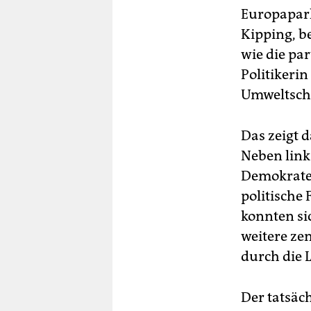
Europaparl
Kipping, b
wie die par
Politikeri
Umweltschu
Das zeigt 
Neben links
Demokraten
politische
konnten si
weitere zen
durch die 
Der tatsäc