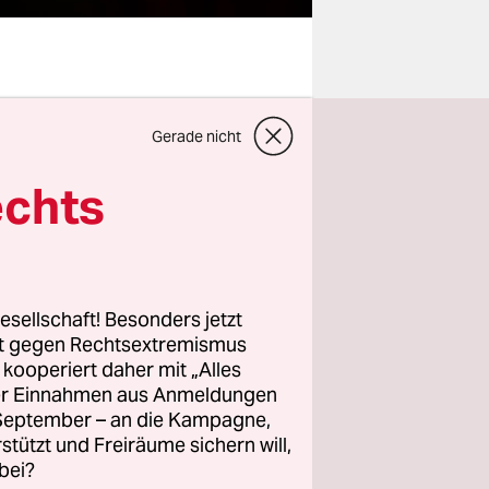
or der
Gerade nicht
erflogen,
 Varoufakis
echts
, Berlin –
euen, pan-
n einfach
esellschaft! Besonders jetzt
rt gegen Rechtsextremismus
z kooperiert daher mit „Alles
 eigentlich
ller Einnahmen aus Anmeldungen
 in einem
. September – an die Kampagne,
s doch
rstützt und Freiräume sichern will,
bei?
 auch, dass