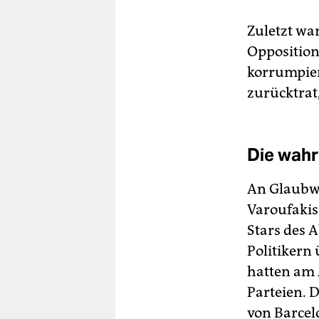
Zuletzt wa
Opposition
korrumpier
zurücktrat,
Die wahr
An Glaubwü
Varoufakis
Stars des 
Politikern
hatten am 
Parteien. 
von Barcel