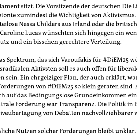
ament sitzt. Die Vorsitzende der deutschen Die L
etonte zumindest die Wichtigkeit von Aktivismus.
teilose Nessa Childers aus Irland oder die britis
n Caroline Lucas wünschten sich hingegen ein wen
tz und ein bisschen gerechtere Verteilung.
das Spektrum, das sich Varoufakis für #DiEM25 w
radikalen Aktivsten soll es auch offen für liberal
 sein. Ein ehrgeiziger Plan, der auch erklärt, w
 Forderungen von #DiEM25 so klein geraten sind. 
ch auf das Bedingungslose Grundeinkommen eini
trale Forderung war Transparenz. Die Politik in B
Liveübertagung von Debatten nachvollziehbarer 
hliche Nutzen solcher Forderungen bleibt unklar.