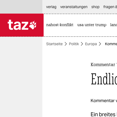
hautnavigation anspringen
hauptinhalt anspringen
footer anspringen
verlag
veranstaltungen
shop
fragen &
nahost-konflikt
usa unter trump
lan

taz zahl ich
taz zahl ich
Startseite
Politik
Europa
Kommen
themen
politik
Kommentar 
öko
Endli
gesellschaft
kultur
Kommentar 
sport
Ein breites