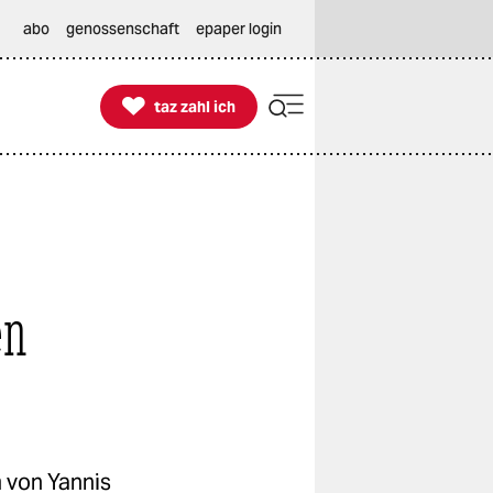
abo
genossenschaft
epaper login

taz zahl ich
taz zahl ich
en
m von Yannis