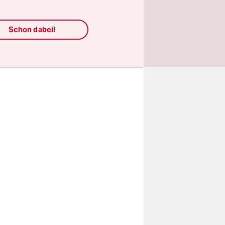
 wenig
se an
Schon dabei!