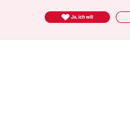
ie europäische Politik der letzten Jahre ziemlich
 konnte; und vielleicht war deswegen das Interes

Ja, ich will
 entsprechend groß.