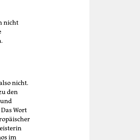
h nicht
e
.
lso nicht.
 zu den
n und
. Das Wort
ropäischer
isterin
mos im