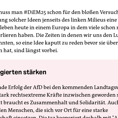
 muss man #DiEM25 schon für den bloßen Versuc
ng solcher Ideen jenseits des linken Milieus ein
 leben heute in einem Europa in dem viele schon 
rlieren haben. Die Zeiten in denen wir uns den 
nten, so eine Idee kaputt zu reden bevor sie übe
 hat, sind längst vorbei.
gierten stärken
nde Erfolg der AfD bei den kommenden Landtags
 stark rechtsextreme Kräfte inzwischen geworden 
zt braucht es Zusammenhalt und Solidarität. Auc
en Menschen, die sich vor Ort für eine starke
schaft einsetzen. Die taz kooperiert deshalb mit "A