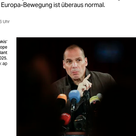
’ Europa-Bewegung ist überaus normal.
6 Uhr
kis‘
rope
lant
2025.
: ap