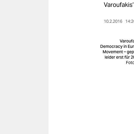
berlin
Varoufakis
nord
10.2.2016
14:2
wahrheit
verlag
Varoufa
Democracy in Eu
Movement – gep
verlag
leider erst für 
Foto
veranstaltungen
shop
fragen & hilfe
unterstützen
abo
genossenschaft