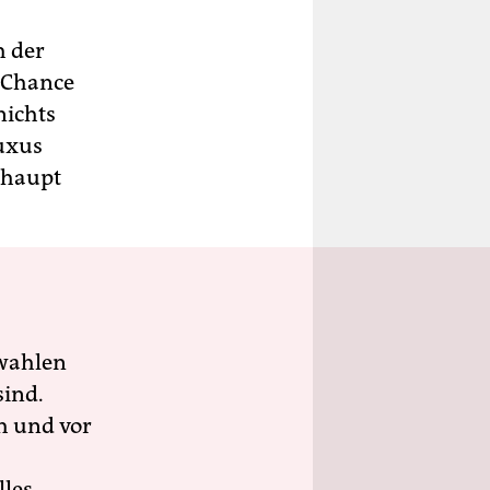
h der
e Chance
nichts
Luxus
rhaupt
wahlen
sind.
h und vor
lles