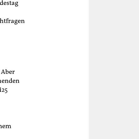
destag
chtfragen
. Aber
ehenden
M25
inem