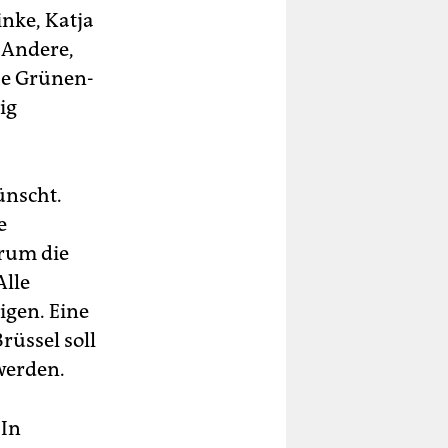
inke, Katja
 Andere,
che Grünen-
ig
ünscht.
e
arum die
Alle
gen. Eine
rüssel soll
werden.
 In