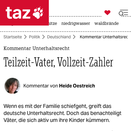

taz zahl ich
krieg in der ukraine
hitze
niedrigwasser
waldbrände

taz zahl ich
Startseite
Politik
Deutschland
Kommentar Unterhaltsrecht: T
taz zahl ich
Kommentar Unterhaltsrecht
themen
Teilzeit-Vater, Vollzeit-Zahler
politik
öko
Kommentar von
Heide Oestreich
gesellschaft
kultur
Wenn es mit der Familie schiefgeht, greift das
deutsche Unterhaltsrecht. Doch das benachteiligt
sport
Väter, die sich aktiv um ihre Kinder kümmern.