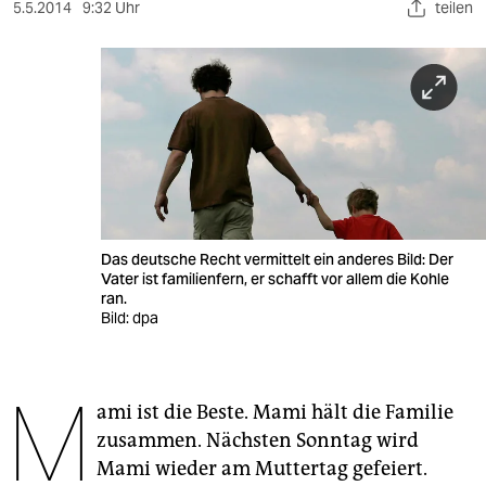
berlin
5.5.2014
9:32 Uhr
teilen
nord
wahrheit
verlag
verlag
veranstaltungen
Das deutsche Recht vermittelt ein anderes Bild: Der
shop
Vater ist familienfern, er schafft vor allem die Kohle
ran.
fragen & hilfe
Bild: dpa
unterstützen
M
abo
ami ist die Beste. Mami hält die Familie
zusammen. Nächsten Sonntag wird
genossenschaft
Mami wieder am Muttertag gefeiert.