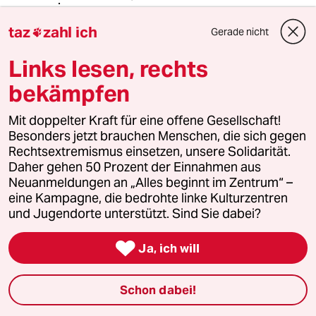
@Hanne:
taz
zahl ich
Sie polemisieren in diesem
Gerade nicht

Zusammenhang. Was auch immer die
Links lesen, rechts
Väter dazu bewegt, ihre Kinder
plötzlich zu betreuen, es ist von vorn
bekämpfen
herein positiv- für`s Kind, denn was
die Mutter solange vermisste, steht
Mit doppelter Kraft für eine offene Gesellschaft!
ihr nun in Aussicht. Worum geht es
Besonders jetzt brauchen Menschen, die sich gegen
hierbei ? Um die Rechtfertigung der
Rechtsextremismus einsetzen, unsere Solidarität.
Mutter oder um das Wohl des Kindes.
Daher gehen 50 Prozent der Einnahmen aus
Neuanmeldungen an „Alles beginnt im Zentrum“ –
Die Art der Rechtfertigung ist ein
eine Kampagne, die bedrohte linke Kulturzentren
niederer Beweggrund, genau wie
und Jugendorte unterstützt. Sind Sie dabei?
Trennungsangst oder
Besitzanspruch. Ein weiterer wäre

Ja, ich will
Rache: "Du hast dich früher nicht
gekümmert und nun darfst du auch
nicht". Das riecht verdammt nach
Schon dabei!
Bestrafung und ist keinesfalls im
Sinne des Kindswohls.